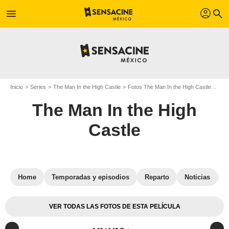
profil
menu
search
Inicio
Series
The Man In the High Castle
Fotos The Man In the High Castle
Foto
The Man In the High
Castle
Home
Temporadas y episodios
Reparto
Noticias
VER TODAS LAS FOTOS DE ESTA PELÍCULA