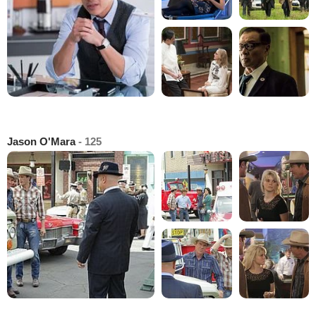
Jason O'Mara
- 125