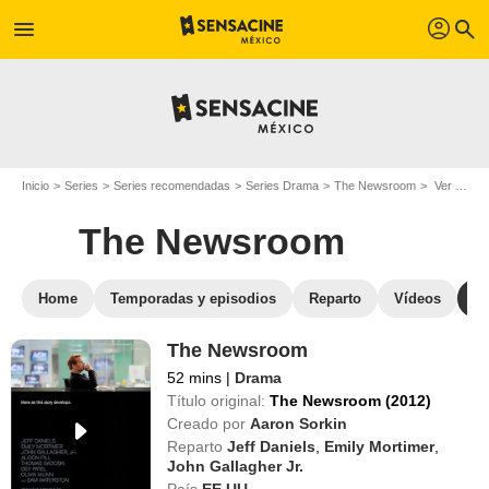
profil
menu
search
Inicio
Series
Series recomendadas
Series Drama
The Newsroom
Ver The Newsroom en streaming
The Newsroom
Home
Temporadas y episodios
Reparto
Vídeos
S
The Newsroom
52 mins
|
Drama
Título original:
The Newsroom (2012)
Creado por
Aaron Sorkin
Reparto
Jeff Daniels
,
Emily Mortimer
,
John Gallagher Jr.