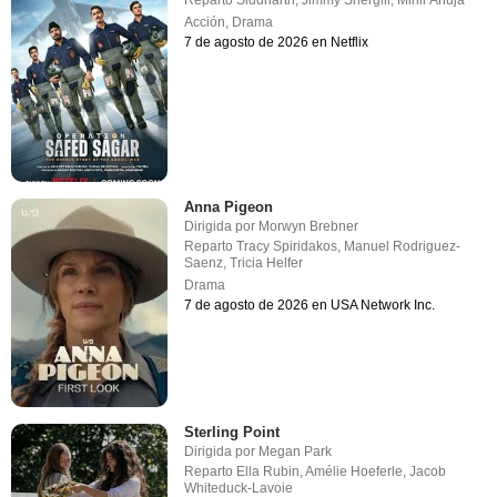
Reparto
Siddharth
,
Jimmy Shergill
,
Mihir Ahuja
Acción
,
Drama
7 de agosto de 2026 en Netflix
Anna Pigeon
Dirigida por
Morwyn Brebner
Reparto
Tracy Spiridakos
,
Manuel Rodriguez-
Saenz
,
Tricia Helfer
Drama
7 de agosto de 2026 en USA Network Inc.
Sterling Point
Dirigida por
Megan Park
Reparto
Ella Rubin
,
Amélie Hoeferle
,
Jacob
Whiteduck-Lavoie