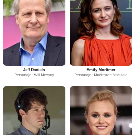
Jeff Daniels
Emily Mortimer
Personaje : Will McAvoy
Personaje : Mackenzie MacHale