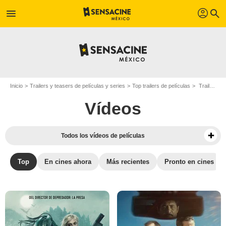
profil
menu
search
Inicio
Trailers y teasers de películas y series
Top trailers de películas
Trailers que no te puedes perder - Página 4
Vídeos
Todos los vídeos de películas
Top
En cines ahora
Más recientes
Pronto en cines