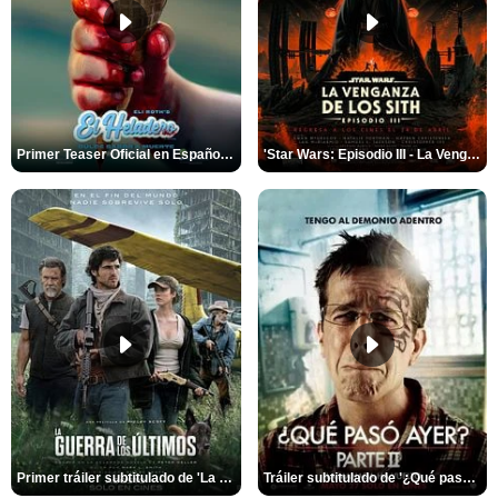
Primer Teaser Oficial en Español de 'El Heladero: Dulce Sabor a Muerte'
'Star Wars: Episodio III - La Venganza de los Sith 20° Aniversario' - Tráiler Oficial Doblado
Primer tráiler subtitulado de 'La Guerra De Los Últimos'
Tráiler subtitulado de '¿Qué pasó ayer? Parte 2'