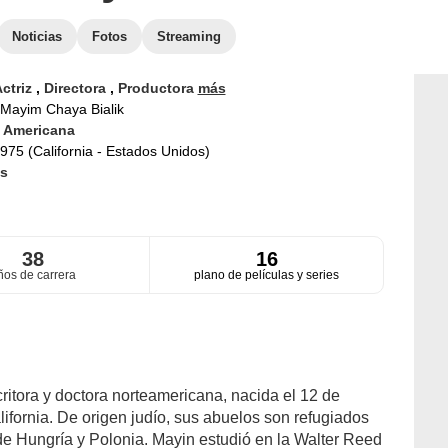
Noticias
Fotos
Streaming
ctriz
,
Directora
,
Productora
más
Mayim Chaya Bialik
d
Americana
975 (California - Estados Unidos)
s
38
16
ños de carrera
plano de películas y series
ritora y doctora norteamericana, nacida el 12 de
ifornia. De origen judío, sus abuelos son refugiados
e Hungría y Polonia. Mayin estudió en la Walter Reed