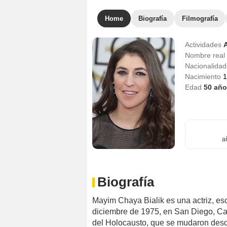
Home
Biografía
Filmografía
Actividades
A
Nombre real
Nacionalida
Nacimiento
1
Edad
50
año
a
Biografía
Mayim Chaya Bialik es una actriz, esc
diciembre de 1975, en San Diego, Cal
del Holocausto, que se mudaron desd