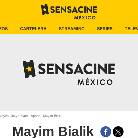
EOS
CARTELERA
STREAMING
SERIES
TELEV
ayim Chaya Bialik - Apodo : Mayim Bialik
Mayim Bialik