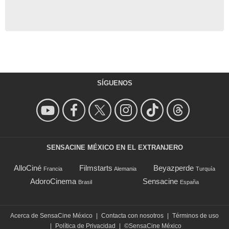
SÍGUENOS
SENSACINE MÉXICO EN EL EXTRANJERO
AlloCiné
Filmstarts
Beyazperde
Francia
Alemania
Turquía
AdoroCinema
Sensacine
Brasil
España
Acerca de SensaCine México
|
Contacta con nosotros
|
Términos de uso
|
Política de Privacidad
|
©SensaCine México