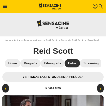
profil
menu
search
Inicio
Actor
Actor americano
Reid Scott
Fotos de Reid Scott
Foto Reid Scott
Reid Scott
Home
Biografía
Filmografía
Fotos
Streaming
VER TODAS LAS FOTOS DE ESTA PELÍCULA
5
/ 44 Fotos