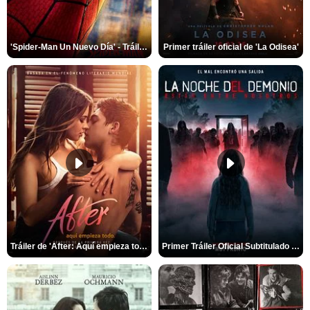
'Spider-Man Un Nuevo Día' - Tráiler oficial subtitulado
Primer tráiler oficial de 'La Odisea'
Tráiler de 'After: Aquí empieza todo'
Primer Tráiler Oficial Subtitulado de 'La Noche Del Demonio: Están Entre Nosotros'