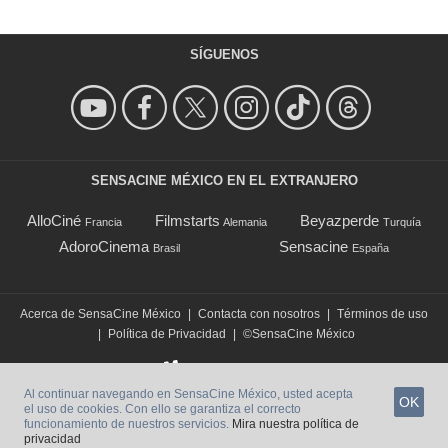
SÍGUENOS
SENSACINE MÉXICO EN EL EXTRANJERO
AlloCiné
Filmstarts
Beyazperde
Francia
Alemania
Turquía
AdoroCinema
Sensacine
Brasil
España
Acerca de SensaCine México
|
Contacta con nosotros
|
Términos de uso
|
Política de Privacidad
|
©SensaCine México
Al continuar navegando en SensaCine México, usted acepta
OK
el uso de cookies. Con ello se garantiza el correcto
funcionamiento de nuestros servicios.
Mira nuestra política de
privacidad