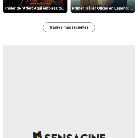
Tráiler de 'After: Aquí empieza todo'
Primer Tráiler Oficial en Español de 'Heartstopper Forever'
Trailers más recientes