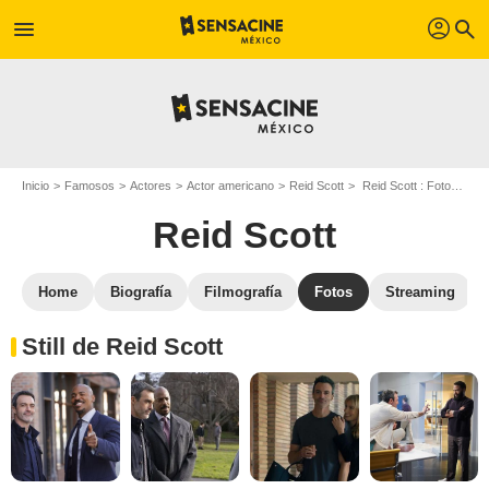
profil
menu
search
Inicio
Famosos
Actores
Actor americano
Reid Scott
Reid Scott : Fotos de sus películas y series
Reid Scott
Home
Biografía
Filmografía
Fotos
Streaming
Still de Reid Scott