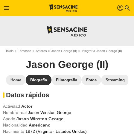
profil
menu
search
Inicio
Famosos
Actores
Jason George (II)
Biografía Jason George (II)
Jason George (II)
Home
Biografía
Filmografía
Fotos
Streaming
Datos rápidos
Actividad
Actor
Nombre real
Jason Winston George
Apodo
Jason Winston George
Nacionalidad
Americano
Nacimiento
1972 (Virginia - Estados Unidos)