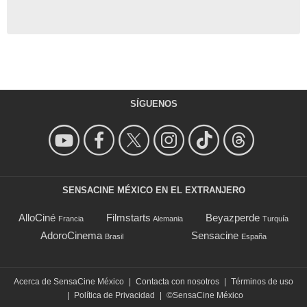
SÍGUENOS
SENSACINE MÉXICO EN EL EXTRANJERO
AlloCiné
Filmstarts
Beyazperde
Francia
Alemania
Turquía
AdoroCinema
Sensacine
Brasil
España
Acerca de SensaCine México
|
Contacta con nosotros
|
Términos de uso
|
Política de Privacidad
|
©SensaCine México