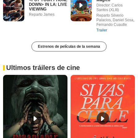
DOWN> IN LA: LIVE
Director: Carlos
VIEWING
Santos (XLIII)
Reparto James
Reparto Silverio
Palacios, Daniel Sosa,
Fernando Cuautle
Trailer
Estrenos de películas de la semana
Ultimos tráilers de cine