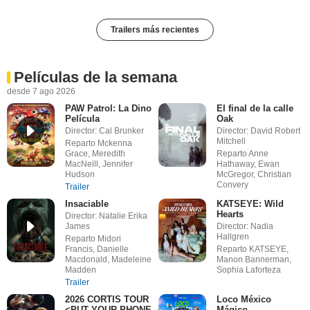
Trailers más recientes
Películas de la semana
desde 7 ago 2026
PAW Patrol: La Dino
El final de la calle
Película
Oak
Director: Cal Brunker
Director: David Robert
Mitchell
Reparto Mckenna
Grace, Meredith
Reparto Anne
MacNeill, Jennifer
Hathaway, Ewan
Hudson
McGregor, Christian
Convery
Trailer
Insaciable
KATSEYE: Wild
Hearts
Director: Natalie Erika
James
Director: Nadia
Hallgren
Reparto Midori
Francis, Danielle
Reparto KATSEYE,
Macdonald, Madeleine
Manon Bannerman,
Madden
Sophia Laforteza
Trailer
2026 CORTIS TOUR
Loco México
<PUT YOUR PHONE
Mágico