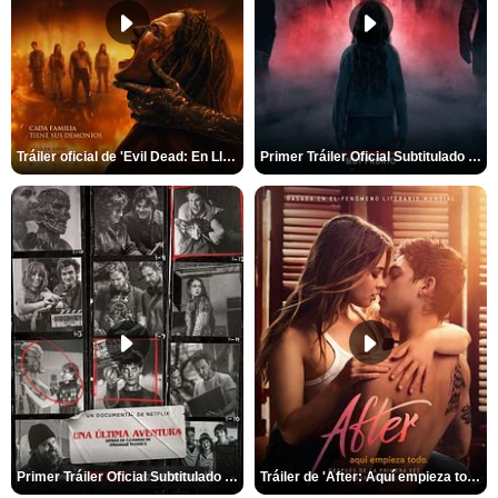
Tráiler oficial de 'Evil Dead: En Llamas'
Primer Tráiler Oficial Subtitulado de 'La Noche Del Demonio: Están Entre Nosotros'
Primer Tráiler Oficial Subtitulado de 'Una última aventura: Detrás de cámaras de Stranger Things 5'
Tráiler de 'After: Aquí empieza todo'