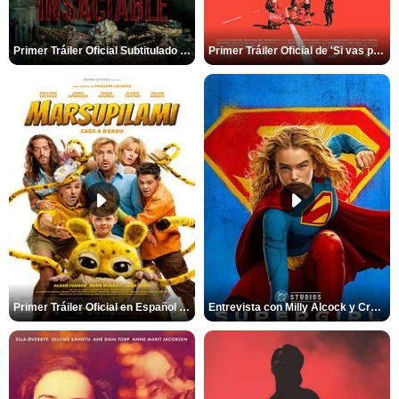
Primer Tráiler Oficial Subtitulado de 'Insaciable'
Primer Tráiler Oficial de 'Si vas para Chile'
Primer Tráiler Oficial en Español de 'Marsupilami: Caos a Bordo'
Entrevista con Milly Alcock y Craig Gillespie por 'Supergirl'