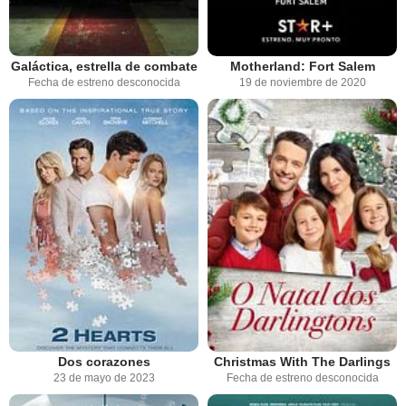
Galáctica, estrella de combate
Motherland: Fort Salem
Fecha de estreno desconocida
19 de noviembre de 2020
Dos corazones
Christmas With The Darlings
23 de mayo de 2023
Fecha de estreno desconocida