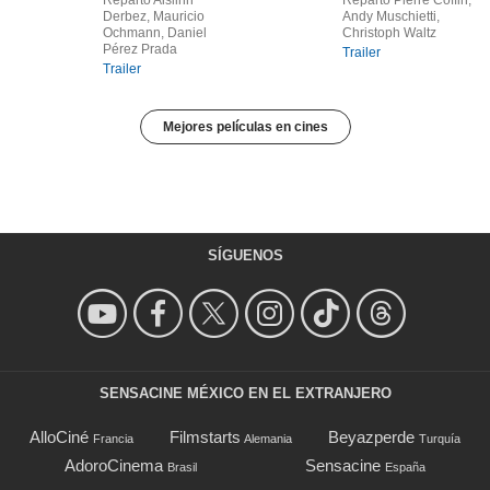
Reparto Aislinn
Reparto Pierre Coffin,
Derbez, Mauricio
Andy Muschietti,
Ochmann, Daniel
Christoph Waltz
Pérez Prada
Trailer
Trailer
Mejores películas en cines
SÍGUENOS
SENSACINE MÉXICO EN EL EXTRANJERO
AlloCiné
Filmstarts
Beyazperde
Francia
Alemania
Turquía
AdoroCinema
Sensacine
Brasil
España