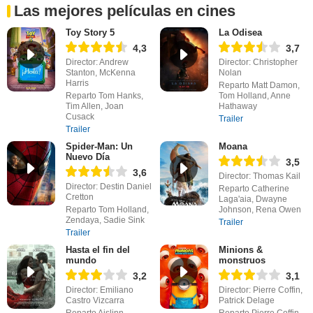
Las mejores películas en cines
Toy Story 5
La Odisea
4,3
3,7
Director: Andrew
Director: Christopher
Stanton, McKenna
Nolan
Harris
Reparto Matt Damon,
Reparto Tom Hanks,
Tom Holland, Anne
Tim Allen, Joan
Hathaway
Cusack
Trailer
Trailer
Spider-Man: Un
Moana
Nuevo Día
3,5
3,6
Director: Thomas Kail
Director: Destin Daniel
Reparto Catherine
Cretton
Laga'aia, Dwayne
Reparto Tom Holland,
Johnson, Rena Owen
Zendaya, Sadie Sink
Trailer
Trailer
Hasta el fin del
Minions &
mundo
monstruos
3,2
3,1
Director: Emiliano
Director: Pierre Coffin,
Castro Vizcarra
Patrick Delage