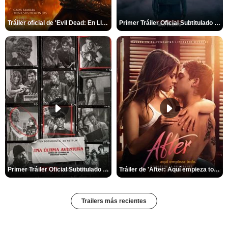
Tráiler oficial de 'Evil Dead: En Llamas'
Primer Tráiler Oficial Subtitulado de 'La Noche Del Demonio: Están Entre Nosotros'
Primer Tráiler Oficial Subtitulado de 'Una última aventura: Detrás de cámaras de Stranger Things 5'
Tráiler de 'After: Aquí empieza todo'
Trailers más recientes