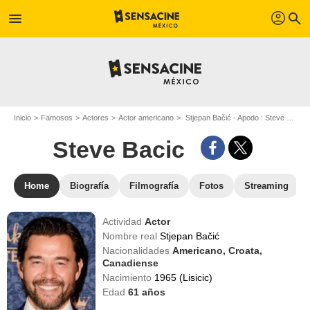
profil
menu
search
Inicio
Famosos
Actores
Actor americano
Stjepan Bačić - Apodo : Steve Bacic
Steve Bacic
Home
Biografía
Filmografía
Fotos
Streaming
Actividad
Actor
Nombre real
Stjepan Bačić
Nacionalidades
Americano,
Croata,
Canadiense
Nacimiento
1965 (Lisicic)
Edad
61
años