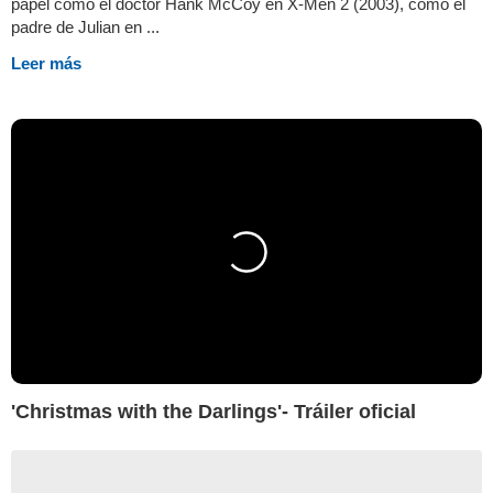
papel como el doctor Hank McCoy en X-Men 2 (2003), como el
padre de Julian en ...
Leer más
'Christmas with the Darlings'- Tráiler oficial