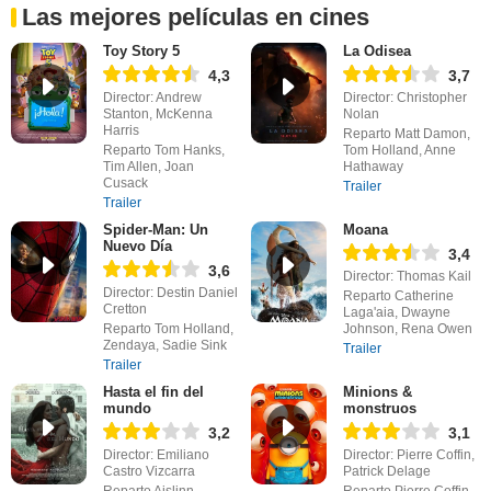
Las mejores películas en cines
Toy Story 5
La Odisea
4,3
3,7
Director: Andrew
Director: Christopher
Stanton, McKenna
Nolan
Harris
Reparto Matt Damon,
Reparto Tom Hanks,
Tom Holland, Anne
Tim Allen, Joan
Hathaway
Cusack
Trailer
Trailer
Spider-Man: Un
Moana
Nuevo Día
3,4
3,6
Director: Thomas Kail
Director: Destin Daniel
Reparto Catherine
Cretton
Laga'aia, Dwayne
Reparto Tom Holland,
Johnson, Rena Owen
Zendaya, Sadie Sink
Trailer
Trailer
Hasta el fin del
Minions &
mundo
monstruos
3,2
3,1
Director: Emiliano
Director: Pierre Coffin,
Castro Vizcarra
Patrick Delage