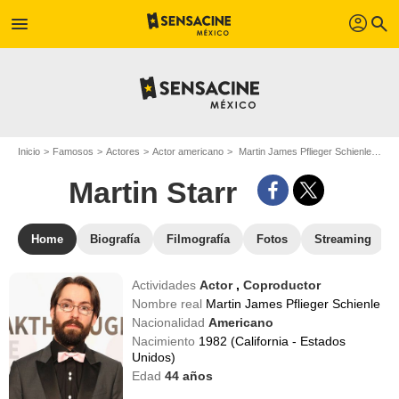
profil
menu
search
Inicio
Famosos
Actores
Actor americano
Martin James Pflieger Schienle - Apodo : Martin Starr
Martin Starr
Home
Biografía
Filmografía
Fotos
Streaming
Actividades
Actor
,
Coproductor
Nombre real
Martin James Pflieger Schienle
Nacionalidad
Americano
Nacimiento
1982 (California - Estados
Unidos)
Edad
44
años