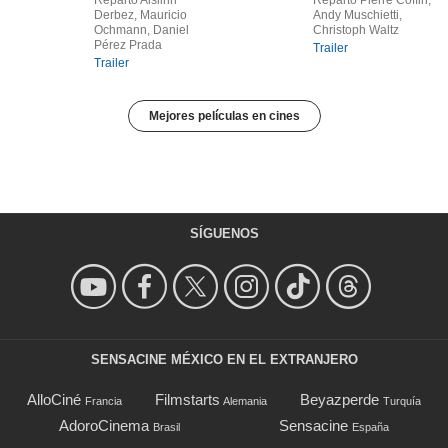
Reparto Aislinn
Reparto Pierre Coffin,
Derbez, Mauricio
Andy Muschietti,
Ochmann, Daniel
Christoph Waltz
Pérez Prada
Trailer
Trailer
Mejores películas en cines
SÍGUENOS
SENSACINE MÉXICO EN EL EXTRANJERO
AlloCiné
Filmstarts
Beyazperde
Francia
Alemania
Turquía
AdoroCinema
Sensacine
Brasil
España