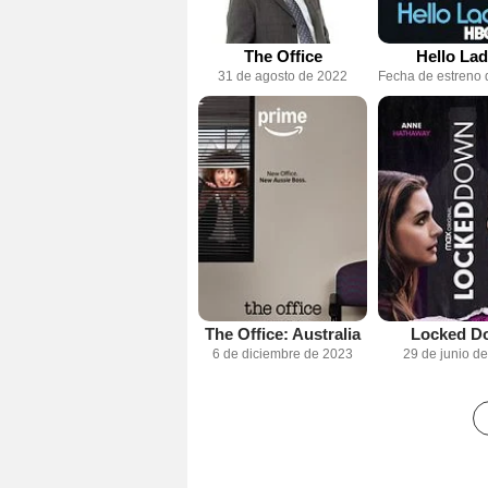
The Office
Hello Lad
31 de agosto de 2022
The Office: Australia
Locked D
6 de diciembre de 2023
29 de junio d