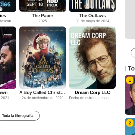
ies
The Paper
The Outlaws
Fecha de estreno desconocida
2025
31 de mayo de 2024
To
1
own
A Boy Called Christmas
Dream Corp LLC
e 2021
24 de noviembre de 2021
Fecha de estreno desconocida
Toda la filmografía
2