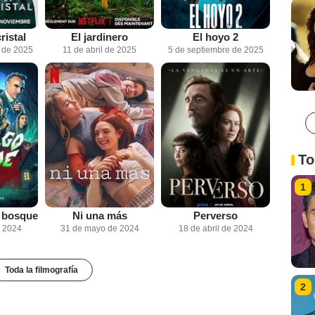
ristal
El jardinero
El hoyo 2
 de 2025
11 de abril de 2025
5 de septiembre de 2025
To
1
l bosque
Ni una más
Perverso
e 2024
31 de mayo de 2024
18 de abril de 2024
Toda la filmografía
2