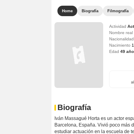
Home
Biografía
Filmografía
Actividad
Act
Nombre real
Nacionalida
Nacimiento
1
Edad
49
año
a
Biografía
Iván Massagué Horta es un actor espa
Barcelona, España. Vivió poco más d
estudiar actuación en la escuela de 