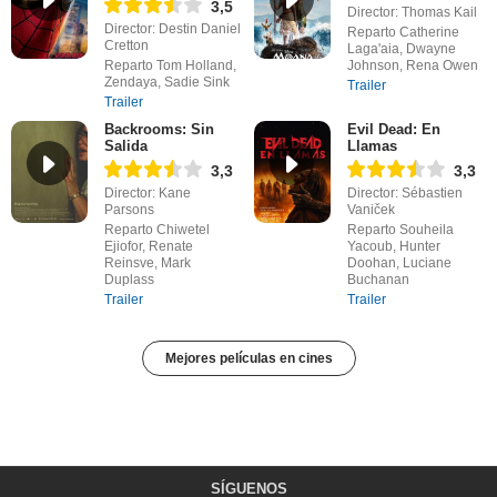
3,5
Director: Thomas Kail
Director: Destin Daniel
Reparto Catherine
Cretton
Laga'aia, Dwayne
Reparto Tom Holland,
Johnson, Rena Owen
Zendaya, Sadie Sink
Trailer
Trailer
Backrooms: Sin
Evil Dead: En
Salida
Llamas
3,3
3,3
Director: Kane
Director: Sébastien
Parsons
Vaniček
Reparto Chiwetel
Reparto Souheila
Ejiofor, Renate
Yacoub, Hunter
Reinsve, Mark
Doohan, Luciane
Duplass
Buchanan
Trailer
Trailer
Mejores películas en cines
SÍGUENOS