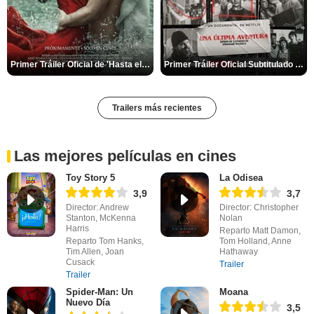
Primer Tráiler Oficial de 'Hasta el fin del mundo'
Primer Tráiler Oficial Subtitulado de 'Una última aventura: Detrás de cámaras de Stranger Things 5'
Trailers más recientes
Las mejores películas en cines
Toy Story 5
La Odisea
3,9
3,7
Director: Andrew
Director: Christopher
Stanton, McKenna
Nolan
Harris
Reparto Matt Damon,
Reparto Tom Hanks,
Tom Holland, Anne
Tim Allen, Joan
Hathaway
Cusack
Trailer
Trailer
Spider-Man: Un
Moana
Nuevo Día
3,5