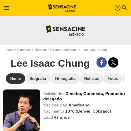
profil
menu
search
Inicio
Famosos
Director
Director americano
Lee Isaac Chung
Lee Isaac Chung
Home
Biografía
Filmografía
Noticias
Fotos
St
Actividades
Director,
Guionista,
Productor
delegado
Nacionalidad
Americano
Nacimiento
1978 (Denver, Colorado)
Edad
47
años