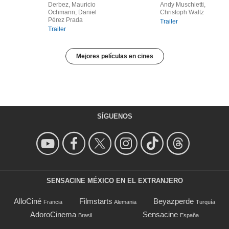
Derbez, Mauricio
Andy Muschietti,
Ochmann, Daniel
Christoph Waltz
Pérez Prada
Trailer
Trailer
Mejores películas en cines
SÍGUENOS
SENSACINE MÉXICO EN EL EXTRANJERO
AlloCiné
Filmstarts
Beyazperde
Francia
Alemania
Turquía
AdoroCinema
Sensacine
Brasil
España