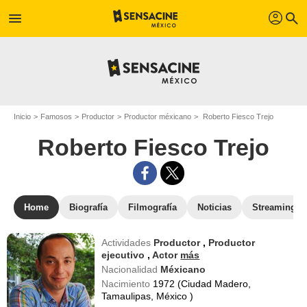
profil
menu
search
Inicio
Famosos
Productor
Productor méxicano
Roberto Fiesco Trejo
Roberto Fiesco Trejo
Home
Biografía
Filmografía
Noticias
Streaming
Actividades
Productor
,
Productor
ejecutivo
,
Actor
más
Nacionalidad
Méxicano
Nacimiento
1972 (Ciudad Madero,
Tamaulipas, México )