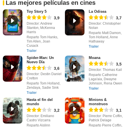
Las mejores películas en cines
Toy Story 5
La Odisea
3,9
3,7
Director: Andrew
Director: Christopher
Stanton, McKenna
Nolan
Harris
Reparto Matt Damon,
Reparto Tom Hanks,
Tom Holland, Anne
Tim Allen, Joan
Hathaway
Cusack
Trailer
Trailer
Spider-Man: Un
Moana
Nuevo Día
3,5
3,6
Director: Thomas Kail
Director: Destin Daniel
Reparto Catherine
Cretton
Laga'aia, Dwayne
Reparto Tom Holland,
Johnson, Rena Owen
Zendaya, Sadie Sink
Trailer
Trailer
Hasta el fin del
Minions &
mundo
monstruos
3,2
3,1
Director: Emiliano
Director: Pierre Coffin,
Castro Vizcarra
Patrick Delage
Reparto Aislinn
Reparto Pierre Coffin,