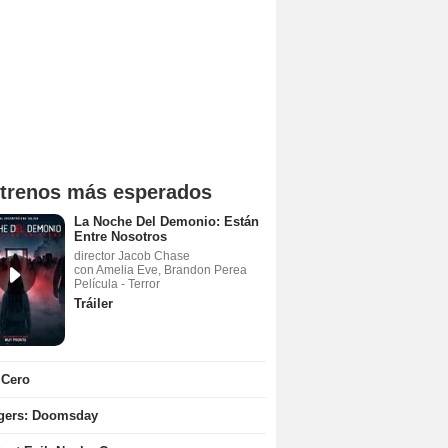
trenos más esperados
La Noche Del Demonio: Están
Entre Nosotros
director Jacob Chase
con Amelia Eve, Brandon Perea
Película - Terror
Tráiler
 Cero
gers: Doomsday