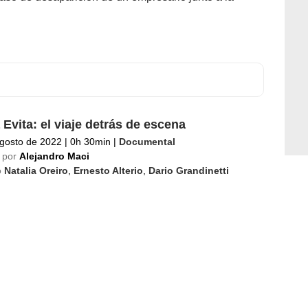
 Evita: el viaje detrás de escena
gosto de 2022
|
0h 30min
|
Documental
 por
Alejandro Maci
o
Natalia Oreiro
,
Ernesto Alterio
,
Dario Grandinetti