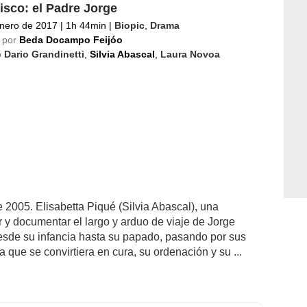
isco: el Padre Jorge
nero de 2017
|
1h 44min
|
Biopic
,
Drama
 por
Beda Docampo Feijóo
o
Dario Grandinetti
,
Silvia Abascal
,
Laura Novoa
 2005. Elisabetta Piqué (Silvia Abascal), una
r y documentar el largo y arduo de viaje de Jorge
desde su infancia hasta su papado, pasando por sus
 que se convirtiera en cura, su ordenación y su ...