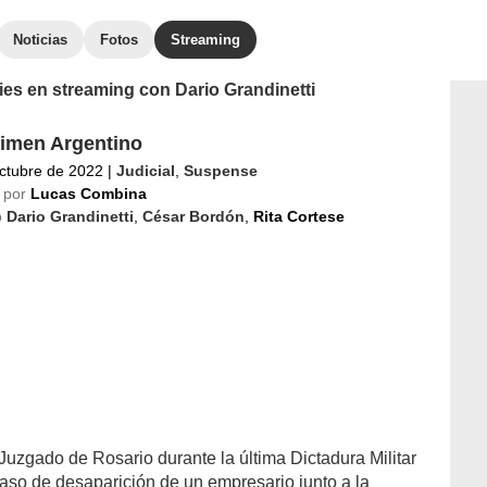
Noticias
Fotos
Streaming
ries en streaming con Dario Grandinetti
imen Argentino
ctubre de 2022
|
Judicial
,
Suspense
 por
Lucas Combina
o
Dario Grandinetti
,
César Bordón
,
Rita Cortese
Juzgado de Rosario durante la última Dictadura Militar
caso de desaparición de un empresario junto a la