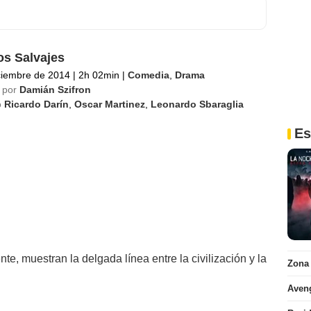
os Salvajes
ciembre de 2014
|
2h 02min
|
Comedia
,
Drama
 por
Damián Szifron
o
Ricardo Darín
,
Oscar Martinez
,
Leonardo Sbaraglia
Es
te, muestran la delgada línea entre la civilización y la
Zona
Aven