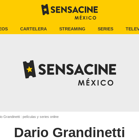
EOS
CARTELERA
STREAMING
SERIES
TELEV
o Grandinetti : películas y series online
Dario Grandinetti