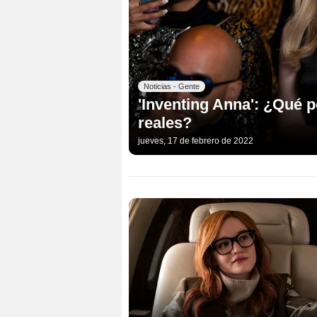
Noticias - Gente
'Inventing Anna': ¿Qué p
reales?
jueves, 17 de febrero de 2022