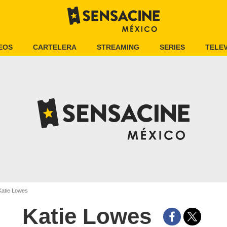
EOS
CARTELERA
STREAMING
SERIES
TELEV
atie Lowes
Katie Lowes