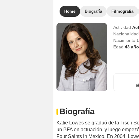
Home
Biografía
Filmografía
Actividad
Act
Nacionalida
Nacimiento
1
Edad
43
año
a
Biografía
Katie Lowes se graduó de la Tisch Sc
un BFA en actuación, y luego empezó 
Four Saints in Mexico. En 2004, Lowes