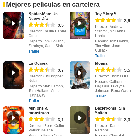
Mejores películas en cartelera
Spider-Man: Un
Toy Story 5
Nuevo Día
3,9
3,5
Director: Andrew
Director: Destin Daniel
Stanton, McKenna
Cretton
Harris
Reparto Tom Holland,
Reparto Tom Hanks,
Zendaya, Sadie Sink
Tim Allen, Joan
Cusack
Trailer
Trailer
La Odisea
Moana
3,7
3,5
Director: Christopher
Director: Thomas Kail
Nolan
Reparto Catherine
Reparto Matt Damon,
Laga'aia, Dwayne
Tom Holland, Anne
Johnson, Rena Owen
Hathaway
Trailer
Trailer
Minions &
Backrooms: Sin
monstruos
Salida
3,1
3,3
Director: Pierre Coffin,
Director: Kane
Patrick Delage
Parsons
Reparto Pierre Coffin,
Reparto Chiwetel