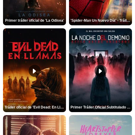
Primer tráiler oficial de 'La Odisea'
'Spider-Man Un Nuevo Día' - Tráiler oficial subtitulado
Tráiler oficial de 'Evil Dead: En Llamas'
Primer Tráiler Oficial Subtitulado de 'La Noche Del Demonio: Están Entre Nosotros'