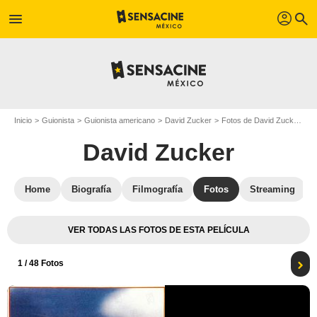
profil
menu
search
Inicio
Guionista
Guionista americano
David Zucker
Fotos de David Zucker
F
David Zucker
Home
Biografía
Filmografía
Fotos
Streaming
VER TODAS LAS FOTOS DE ESTA PELÍCULA
1
/ 48 Fotos