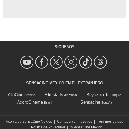
SÍGUENOS
SENSACINE MÉXICO EN EL EXTRANJERO
AlloCiné
Filmstarts
Beyazperde
Francia
Alemania
Turquía
AdoroCinema
Sensacine
Brasil
España
Acerca de SensaCine México
|
Contacta con nosotros
|
Términos de uso
|
Política de Privacidad
|
©SensaCine México