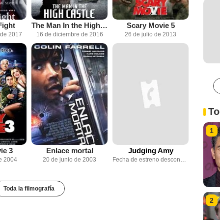
ight
The Man In the High Castle
Scary Movie 5
 de 2017
16 de diciembre de 2016
26 de julio de 2013
To
1
ie 3
Enlace mortal
Judging Amy
e 2004
20 de junio de 2003
Fecha de estreno desconocida
Toda la filmografía
2