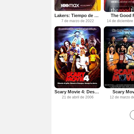
Lakers: Tiempo de ganar
The Good F
7 de marzo de 2022
14 de diciembre
Scary Movie 4: Descuartizados de miedo
Scary Mov
21 de abril de 2006
12 de marzo d