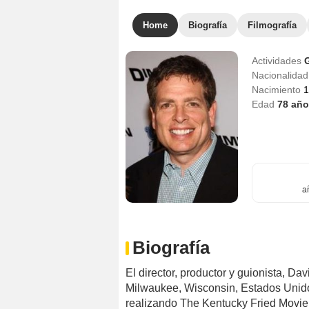
Home
Biografía
Filmografía
Actividades
Nacionalida
Nacimiento
1
Edad
78
año
a
Biografía
El director, productor y guionista, Da
Milwaukee, Wisconsin, Estados Unido
realizando The Kentucky Fried Movie,