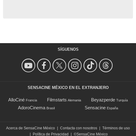
SÍGUENOS
SENSACINE MÉXICO EN EL EXTRANJERO
AlloCiné
Filmstarts
Beyazperde
Francia
Alemania
Turquía
AdoroCinema
Sensacine
Brasil
España
Acerca de SensaCine México
|
Contacta con nosotros
|
Términos de uso
|
Política de Privacidad
|
©SensaCine México