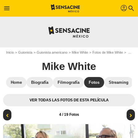
profil
menu
search
Inicio
Guionista
Guionista americano
Mike White
Fotos de Mike White
Foto Helen Hunt, Mike White
Mike White
Home
Biografía
Filmografía
Fotos
Streaming
VER TODAS LAS FOTOS DE ESTA PELÍCULA
4
/ 19 Fotos