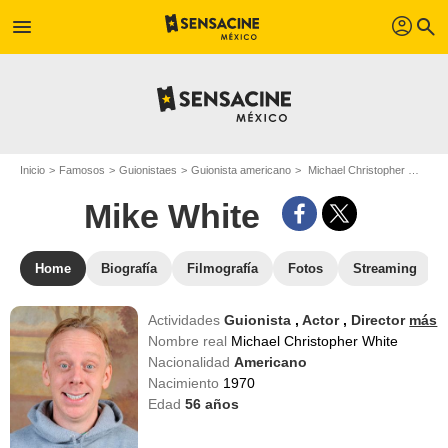
profil
menu
search
Inicio
Famosos
Guionistaes
Guionista americano
Michael Christopher White - Apodo : Mike White
Mike White
Home
Biografía
Filmografía
Fotos
Streaming
Actividades
Guionista
,
Actor
,
Director
más
Nombre real
Michael Christopher White
Nacionalidad
Americano
Nacimiento
1970
Edad
56
años