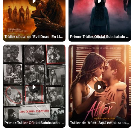
Tráiler oficial de 'Evil Dead: En Llamas'
Primer Tráiler Oficial Subtitulado de 'La Noche Del Demonio: Están Entre Nosotros'
Primer Tráiler Oficial Subtitulado de 'Una última aventura: Detrás de cámaras de Stranger Things 5'
Tráiler de 'After: Aquí empieza todo'