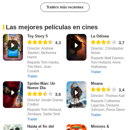
Trailers más recientes
Las mejores películas en cines
Toy Story 5
La Odisea
4,3
3,7
Director: Andrew
Director: Christopher
Stanton, McKenna
Nolan
Harris
Reparto Matt Damon,
Reparto Tom Hanks,
Tom Holland, Anne
Tim Allen, Joan
Hathaway
Cusack
Trailer
Trailer
Spider-Man: Un
Moana
Nuevo Día
3,4
3,6
Director: Thomas Kail
Director: Destin Daniel
Reparto Catherine
Cretton
Laga'aia, Dwayne
Reparto Tom Holland,
Johnson, Rena Owen
Zendaya, Sadie Sink
Trailer
Trailer
Hasta el fin del
Minions &