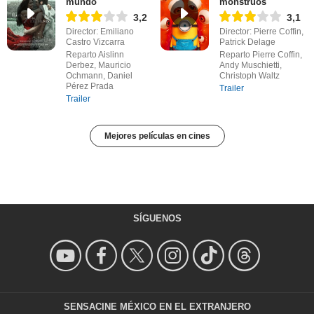
mundo
monstruos
3,2
3,1
Director: Emiliano
Director: Pierre Coffin,
Castro Vizcarra
Patrick Delage
Reparto Aislinn
Reparto Pierre Coffin,
Derbez, Mauricio
Andy Muschietti,
Ochmann, Daniel
Christoph Waltz
Pérez Prada
Trailer
Trailer
Mejores películas en cines
SÍGUENOS
SENSACINE MÉXICO EN EL EXTRANJERO