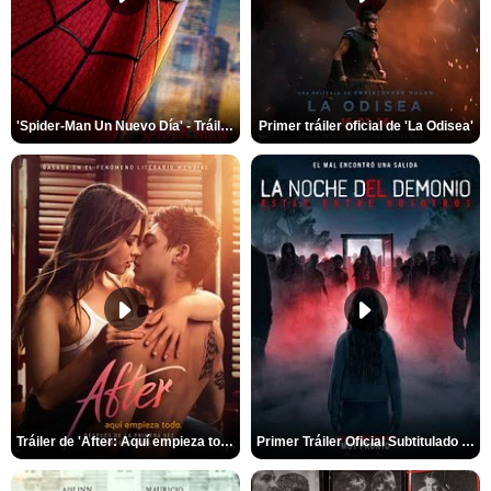
'Spider-Man Un Nuevo Día' - Tráiler oficial subtitulado
Primer tráiler oficial de 'La Odisea'
Tráiler de 'After: Aquí empieza todo'
Primer Tráiler Oficial Subtitulado de 'La Noche Del Demonio: Están Entre Nosotros'