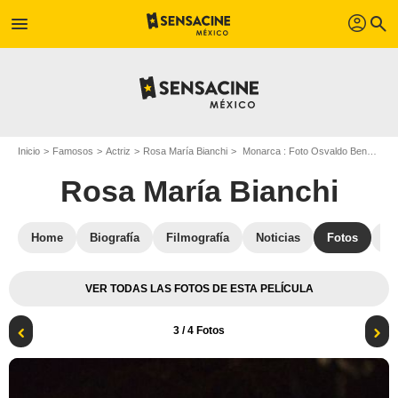
profil
menu
search
Inicio
Famosos
Actriz
Rosa María Bianchi
Monarca : Foto Osvaldo Benavides, Rosa María Bianchi
Rosa María Bianchi
Home
Biografía
Filmografía
Noticias
Fotos
St
VER TODAS LAS FOTOS DE ESTA PELÍCULA
3
/ 4 Fotos