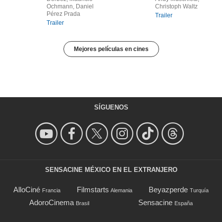
Ochmann, Daniel
Christoph Waltz
Pérez Prada
Trailer
Trailer
Mejores películas en cines
SÍGUENOS
SENSACINE MÉXICO EN EL EXTRANJERO
AlloCiné
Filmstarts
Beyazperde
Francia
Alemania
Turquía
AdoroCinema
Sensacine
Brasil
España