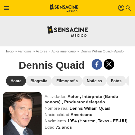
profil
menu
search
Inicio
Famosos
Actores
Actor americano
Dennis William Quaid - Apodo : Dennis Quaid
Dennis Quaid
Home
Biografía
Filmografía
Noticias
Fotos
St
Actividades
Actor
,
Intérprete (Banda
sonora)
,
Productor delegado
Nombre real
Dennis William Quaid
Nacionalidad
Americano
Nacimiento
1954 (Houston, Texas - EE-UU)
Edad
72
años