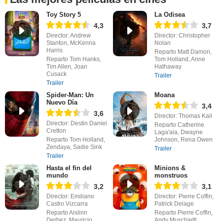
Toy Story 5
La Odisea
4,3
3,7
Director: Andrew
Director: Christopher
Stanton, McKenna
Nolan
Harris
Reparto Matt Damon,
Reparto Tom Hanks,
Tom Holland, Anne
Tim Allen, Joan
Hathaway
Cusack
Trailer
Trailer
Spider-Man: Un
Moana
Nuevo Día
3,4
3,6
Director: Thomas Kail
Director: Destin Daniel
Reparto Catherine
Cretton
Laga'aia, Dwayne
Reparto Tom Holland,
Johnson, Rena Owen
Zendaya, Sadie Sink
Trailer
Trailer
Hasta el fin del
Minions &
mundo
monstruos
3,2
3,1
Director: Emiliano
Director: Pierre Coffin,
Castro Vizcarra
Patrick Delage
Reparto Aislinn
Reparto Pierre Coffin,
Derbez, Mauricio
Andy Muschietti,