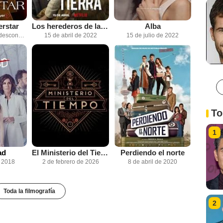
rstar
Los herederos de la tierra
Alba
Fecha de estreno desconocida
15 de abril de 2022
15 de julio de 2022
To
1
ad
El Ministerio del Tiempo
Perdiendo el norte
e 2018
2 de febrero de 2026
8 de abril de 2020
Toda la filmografía
2