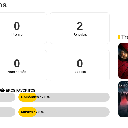
os
0
2
Premio
Películas
Tr
0
0
Nominación
Taquilla
GÉNEROS FAVORITOS
Romántico : 20 %
Música : 20 %