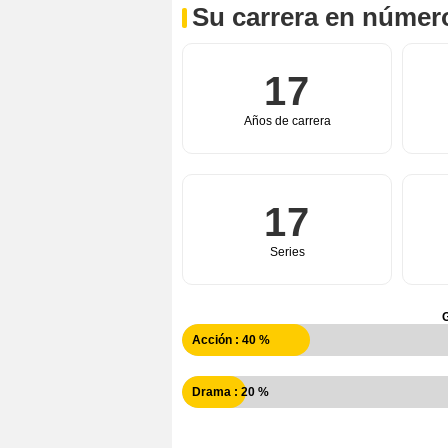
Su carrera en númer
17
Años de carrera
17
Series
Acción : 40 %
Drama : 20 %