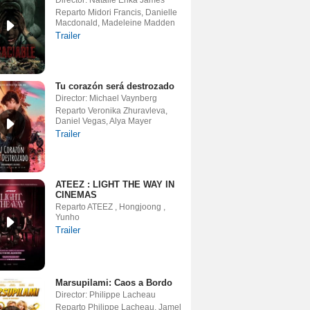
Director: Natalie Erika James
Reparto Midori Francis, Danielle
Macdonald, Madeleine Madden
Trailer
Tu corazón será destrozado
Director: Michael Vaynberg
Reparto Veronika Zhuravleva,
Daniel Vegas, Alya Mayer
Trailer
ATEEZ : LIGHT THE WAY IN
CINEMAS
Reparto ATEEZ , Hongjoong ,
Yunho
Trailer
Marsupilami: Caos a Bordo
Director: Philippe Lacheau
Reparto Philippe Lacheau, Jamel