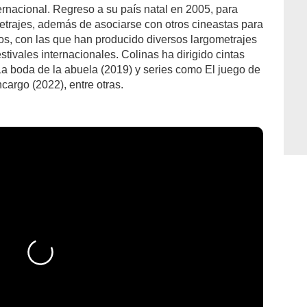
ernacional. Regreso a su país natal en 2005, para
etrajes, además de asociarse con otros cineastas para
os, con las que han producido diversos largometrajes
tivales internacionales. Colinas ha dirigido cintas
 La boda de la abuela (2019) y series como El juego de
cargo (2022), entre otras.