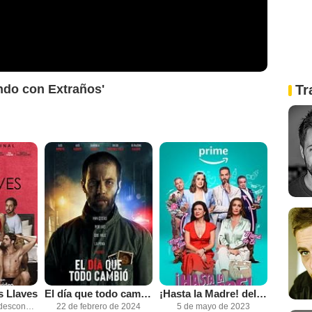
ando con Extraños'
Tr
s Llaves
El día que todo cambió
¡Hasta la Madre! del día de las madres
Fecha de estreno desconocida
22 de febrero de 2024
5 de mayo de 2023