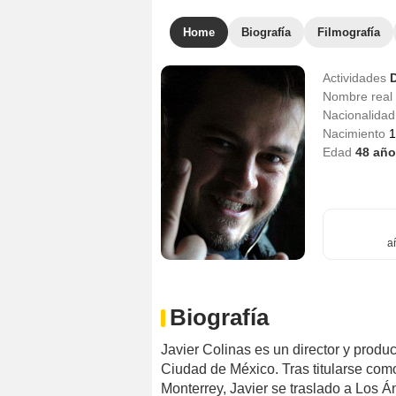
Home
Biografía
Filmografía
Actividades
D
Nombre real
Nacionalida
Nacimiento
1
Edad
48
año
a
Biografía
Javier Colinas es un director y produ
Ciudad de México. Tras titularse com
Monterrey, Javier se traslado a Los Án