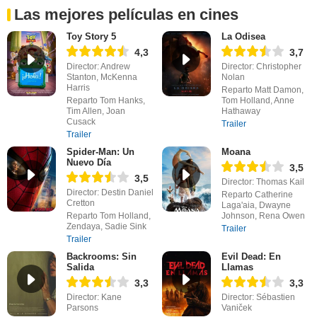
Las mejores películas en cines
Toy Story 5
La Odisea
4,3
3,7
Director: Andrew
Director: Christopher
Stanton, McKenna
Nolan
Harris
Reparto Matt Damon,
Reparto Tom Hanks,
Tom Holland, Anne
Tim Allen, Joan
Hathaway
Cusack
Trailer
Trailer
Spider-Man: Un
Moana
Nuevo Día
3,5
3,5
Director: Thomas Kail
Director: Destin Daniel
Reparto Catherine
Cretton
Laga'aia, Dwayne
Reparto Tom Holland,
Johnson, Rena Owen
Zendaya, Sadie Sink
Trailer
Trailer
Backrooms: Sin
Evil Dead: En
Salida
Llamas
3,3
3,3
Director: Kane
Director: Sébastien
Parsons
Vaniček