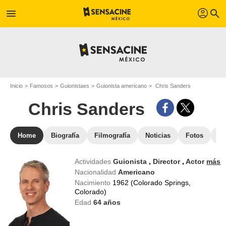
profil
menu
search
Inicio
Famosos
Guionistaes
Guionista americano
Chris Sanders
Chris Sanders
Home
Biografía
Filmografía
Noticias
Fotos
St
Actividades
Guionista
,
Director
,
Actor
más
Nacionalidad
Americano
Nacimiento
1962 (Colorado Springs,
Colorado)
Edad
64
años