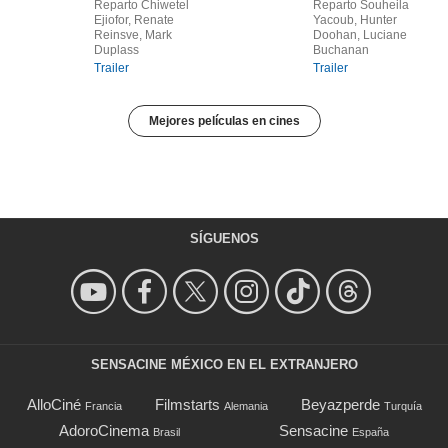
Reparto Chiwetel
Reparto Souheila
Ejiofor, Renate
Yacoub, Hunter
Reinsve, Mark
Doohan, Luciane
Duplass
Buchanan
Trailer
Trailer
Mejores películas en cines
SÍGUENOS
SENSACINE MÉXICO EN EL EXTRANJERO
AlloCiné
Filmstarts
Beyazperde
Francia
Alemania
Turquía
AdoroCinema
Sensacine
Brasil
España