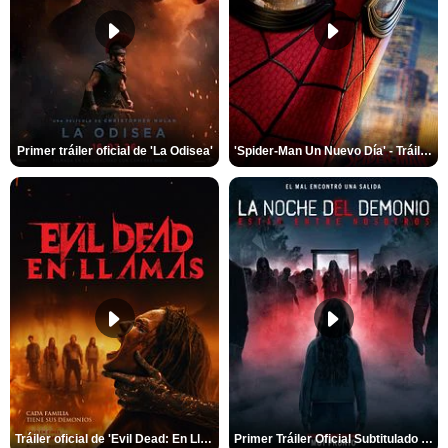
Primer tráiler oficial de 'La Odisea'
'Spider-Man Un Nuevo Día' - Tráiler oficial subtitulado
Tráiler oficial de 'Evil Dead: En Llamas'
Primer Tráiler Oficial Subtitulado de 'La Noche Del Demonio: Están Entre Nosotros'