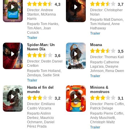
4,3
3,7
Director: Andrew
Director: Christopher
Stanton, McKenna
Nolan
Harris
Reparto Matt Damon,
Reparto Tom Hanks,
Tom Holland, Anne
Tim Allen, Joan
Hathaway
Cusack
Trailer
Trailer
Spider-Man: Un
Moana
Nuevo Día
3,5
3,6
Director: Thomas Kail
Director: Destin Daniel
Reparto Catherine
Cretton
Laga'aia, Dwayne
Reparto Tom Holland,
Johnson, Rena Owen
Zendaya, Sadie Sink
Trailer
Trailer
Hasta el fin del
Minions &
mundo
monstruos
3,2
3,1
Director: Emiliano
Director: Pierre Coffin,
Castro Vizcarra
Patrick Delage
Reparto Aislinn
Reparto Pierre Coffin,
Derbez, Mauricio
Andy Muschietti,
Ochmann, Daniel
Christoph Waltz
Pérez Prada
Trailer