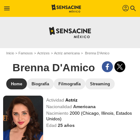
profil
menu
search
Inicio
Famosos
Actrizes
Actriz americana
Brenna D'Amico
Brenna D'Amico
Home
Biografía
Filmografía
Streaming
Actividad
Actriz
Nacionalidad
Americana
Nacimiento
2000 (Chicago, Illinois, Estados
Unidos)
Edad
25
años