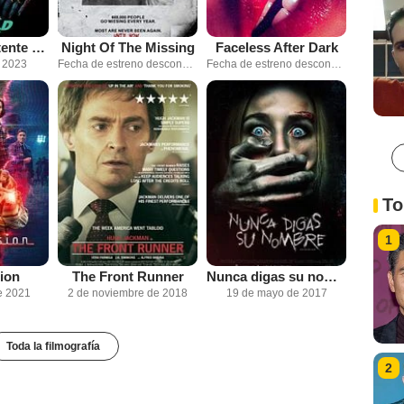
Renfield: Asistente de Vampiro
Night Of The Missing
Faceless After Dark
e 2023
Fecha de estreno desconocida
Fecha de estreno desconocida
To
1
ion
The Front Runner
Nunca digas su nombre
e 2021
2 de noviembre de 2018
19 de mayo de 2017
Toda la filmografía
2