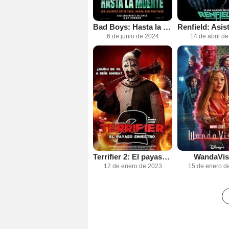
Bad Boys: Hasta la muerte
6 de junio de 2024
14 de abril d
Terrifier 2: El payaso siniestro
WandaVis
12 de enero de 2023
15 de enero d