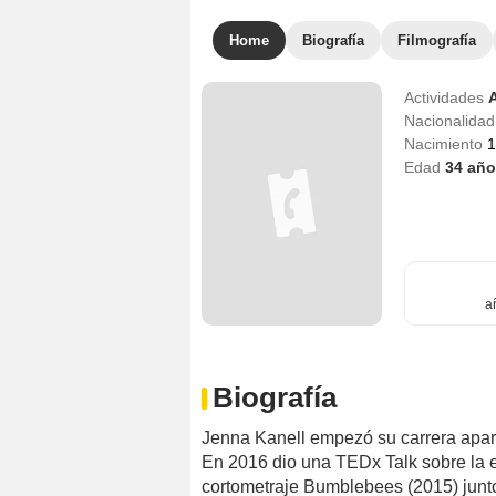
Home
Biografía
Filmografía
Actividades
A
Nacionalida
Nacimiento
1
Edad
34
año
a
Biografía
Jenna Kanell empezó su carrera apar
En 2016 dio una TEDx Talk sobre la exp
cortometraje Bumblebees (2015) junt