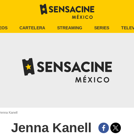
EOS
CARTELERA
STREAMING
SERIES
TELEV
enna Kanell
Jenna Kanell