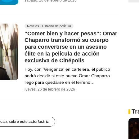
sábado, 28 de febrero de 2026
Noticias - Estreno de película
"Comer bien y hacer pesas": Omar
Chaparro transformó su cuerpo
para convertirse en un asesino
élite en la película de acción
exclusiva de Cinépolis
Hoy, con 'Venganza' en cartelera, el público
podrá decidir si este nuevo Omar Chaparro
llegó para quedarse en el terreno…
jueves, 26 de febrero de 2026
Tr
icias sobre este actor/actriz