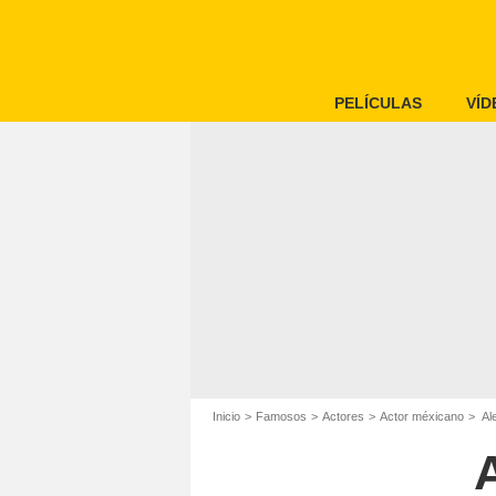
PELÍCULAS
VÍD
Inicio
Famosos
Actores
Actor méxicano
Ale