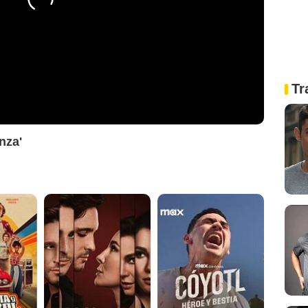
Tr
nza'