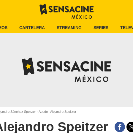
EOS
CARTELERA
STREAMING
SERIES
TELEV
jandro Sánchez Speitzer - Apodo : Alejandro Speitzer
Alejandro Speitzer