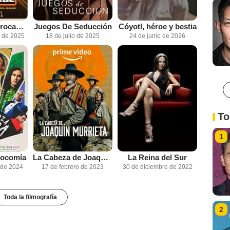
Autos, mota y rocanrol
Juegos De Seducción
Cóyotl, héroe y bestia
e de 2025
18 de julio de 2025
24 de junio de 2026
To
1
 Locomía
La Cabeza de Joaquín Murrieta
La Reina del Sur
 de 2024
17 de febrero de 2023
30 de diciembre de 2022
Toda la filmografía
2