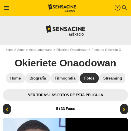
profil
menu
search
Inicio
Actor
Actor americano
Okieriete Onaodowan
Fotos de Okieriete Onaodowan
Okieriete Onaodowan
Home
Biografía
Filmografía
Fotos
Streaming
VER TODAS LAS FOTOS DE ESTA PELÍCULA
5
/ 33 Fotos