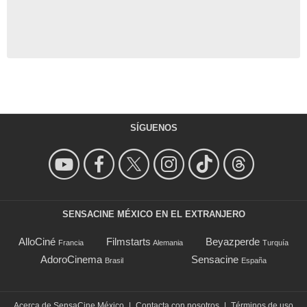
SÍGUENOS
SENSACINE MÉXICO EN EL EXTRANJERO
AlloCiné
Filmstarts
Beyazperde
Francia
Alemania
Turquía
AdoroCinema
Sensacine
Brasil
España
Acerca de SensaCine México
|
Contacta con nosotros
|
Términos de uso