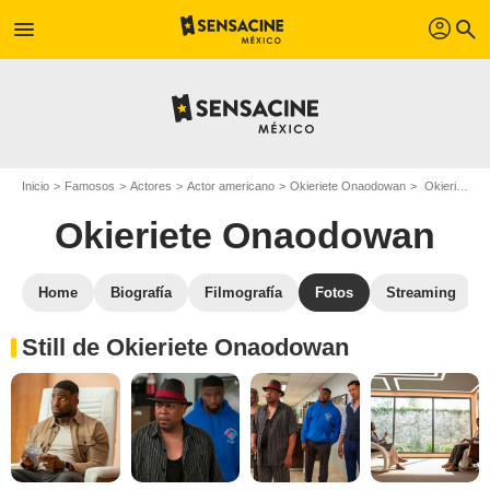
profil
menu
search
Inicio
Famosos
Actores
Actor americano
Okieriete Onaodowan
Okieriete Onaodowan : Fotos de sus películas y series
Okieriete Onaodowan
Home
Biografía
Filmografía
Fotos
Streaming
Still de Okieriete Onaodowan