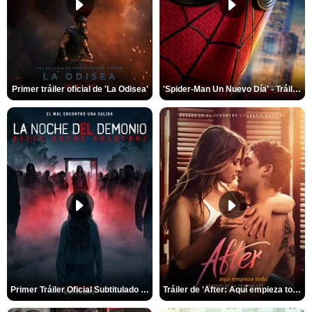
Primer tráiler oficial de 'La Odisea'
'Spider-Man Un Nuevo Día' - Tráiler oficial subtitulado
Primer Tráiler Oficial Subtitulado de 'La Noche Del Demonio: Están Entre Nosotros'
Tráiler de 'After: Aquí empieza todo'