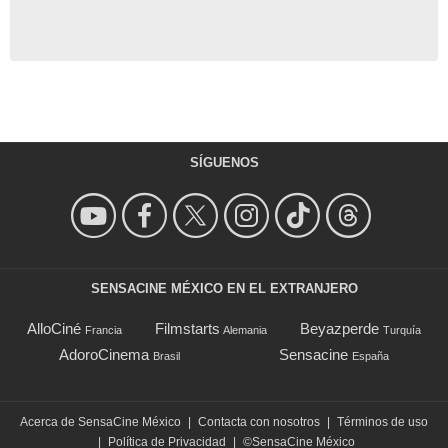
SÍGUENOS
SENSACINE MÉXICO EN EL EXTRANJERO
AlloCiné
Filmstarts
Beyazperde
Francia
Alemania
Turquía
AdoroCinema
Sensacine
Brasil
España
Acerca de SensaCine México
|
Contacta con nosotros
|
Términos de uso
|
Política de Privacidad
|
©SensaCine México