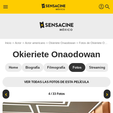
profil
menu
search
Inicio
Actor
Actor americano
Okieriete Onaodowan
Fotos de Okieriete Onaodowan
Okieriete Onaodowan
Home
Biografía
Filmografía
Fotos
Streaming
VER TODAS LAS FOTOS DE ESTA PELÍCULA
4
/ 33 Fotos