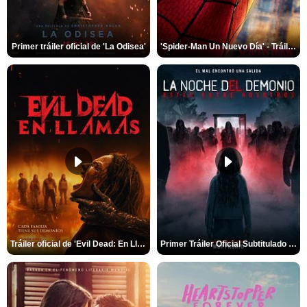
Primer tráiler oficial de 'La Odisea'
'Spider-Man Un Nuevo Día' - Tráiler oficial subtitulado
Tráiler oficial de 'Evil Dead: En Llamas'
Primer Tráiler Oficial Subtitulado de 'La Noche Del Demonio: Están Entre Nosotros'