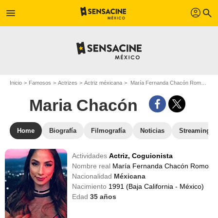
profil
menu
search
Inicio
Famosos
Actrizes
Actriz méxicana
María Fernanda Chacón Romo - Apodo : Maria Chacón
Maria Chacón
Home
Biografía
Filmografía
Noticias
Streaming
Actividades
Actriz,
Coguionista
Nombre real
María Fernanda Chacón Romo
Nacionalidad
Méxicana
Nacimiento
1991 (Baja California - México)
Edad
35
años