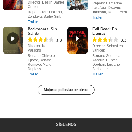
Director: Destin Daniel
Reparto Catherine
Cretton
Laga'aia, Dwayne
Reparto Tom Holland,
Johnson, Rena Owen
Zendaya, Sadie Sink
Trailer
Trailer
Backrooms: Sin
Evil Dead: En
Salida
Llamas
3,3
3,3
Director: Kane
Director: Sébastien
Parsons
Vaniček
Reparto Chiwetel
Reparto Souheila
Ejiofor, Renate
Yacoub, Hunter
Reinsve, Mark
Doohan, Luciane
Duplass
Buchanan
Trailer
Trailer
Mejores películas en cines
SÍGUENOS