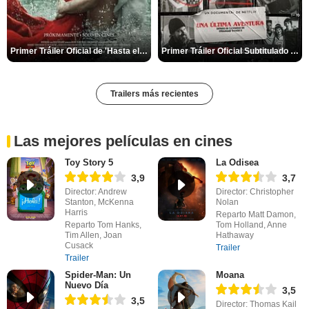
Primer Tráiler Oficial de 'Hasta el fin del mundo'
Primer Tráiler Oficial Subtitulado de 'Una última aventura: Detrás de cámaras de Stranger Things 5'
Trailers más recientes
Las mejores películas en cines
Toy Story 5
La Odisea
3,9
3,7
Director: Andrew
Director: Christopher
Stanton, McKenna
Nolan
Harris
Reparto Matt Damon,
Reparto Tom Hanks,
Tom Holland, Anne
Tim Allen, Joan
Hathaway
Cusack
Trailer
Trailer
Spider-Man: Un
Moana
Nuevo Día
3,5
3,5
Director: Thomas Kail