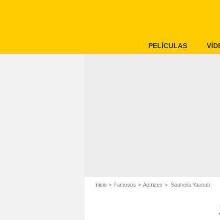
PELÍCULAS
VÍD
Inicio
Famosos
Actrizes
Souheila Yacoub