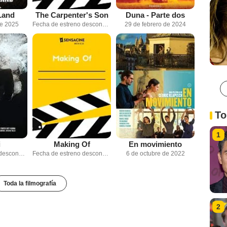
Land
The Carpenter's Son
Duna - Parte dos
de 2025
Fecha de estreno desconocida
29 de febrero de 2024
To
1
i
Making Of
En movimiento
Fecha de estreno desconocida
Fecha de estreno desconocida
6 de octubre de 2022
Toda la filmografía
2