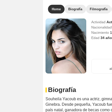
Home
Biografía
Filmografía
Actividad
Act
Nacionalida
Nacimiento
1
Edad
34
año
a
Biografía
Souheila Yacoub es una actriz, gimna
Ginebra. Desde pequeña, Yacoub fue 
país natal, ganadora de becas como de