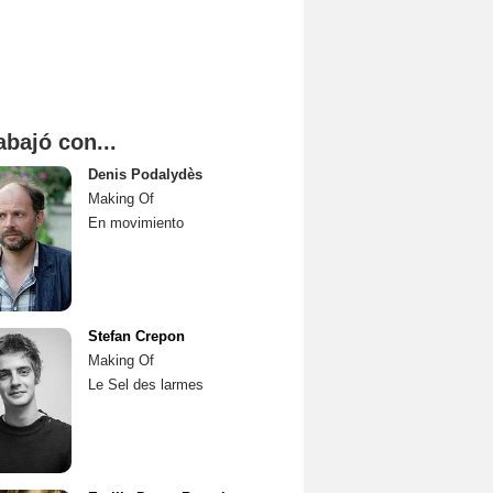
abajó con...
Denis Podalydès
Making Of
En movimiento
Stefan Crepon
Making Of
Le Sel des larmes