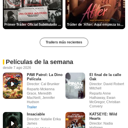
Primer Tráiler Oficial Subtitulado de 'Una última aventura: Detrás de cámaras de Stranger Things 5'
Tráiler de 'After: Aquí empieza todo'
Trailers más recientes
Películas de la semana
desde 7 ago 2026
PAW Patrol: La Dino
El final de la calle
Película
Oak
Director: Cal Brunker
Director: David Robert
Mitchell
Reparto Mckenna
Grace, Meredith
Reparto Anne
MacNeill, Jennifer
Hathaway, Ewan
Hudson
McGregor, Christian
Convery
Trailer
Insaciable
KATSEYE: Wild
Hearts
Director: Natalie Erika
James
Director: Nadia
Hallgren