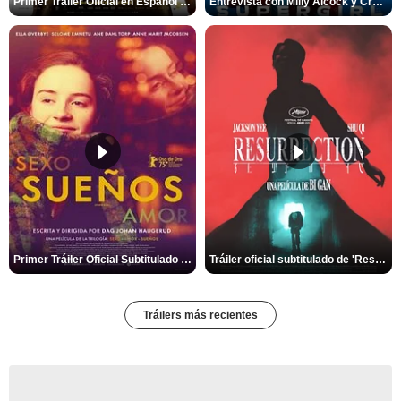
Primer Tráiler Oficial en Español de 'Marsupilami: Caos a Bordo'
Entrevista con Milly Alcock y Craig Gillespie por 'Supergirl'
Primer Tráiler Oficial Subtitulado de 'Sueños (Sexo - Amor)'
Tráiler oficial subtitulado de 'Resurrection'
Tráilers más recientes