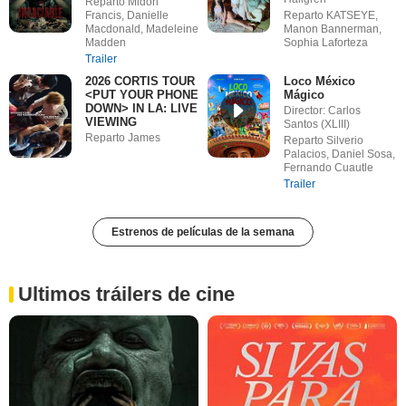
Reparto Midori
Francis, Danielle
Reparto KATSEYE,
Macdonald, Madeleine
Manon Bannerman,
Madden
Sophia Laforteza
Trailer
2026 CORTIS TOUR
Loco México
<PUT YOUR PHONE
Mágico
DOWN> IN LA: LIVE
Director: Carlos
VIEWING
Santos (XLIII)
Reparto James
Reparto Silverio
Palacios, Daniel Sosa,
Fernando Cuautle
Trailer
Estrenos de películas de la semana
Ultimos tráilers de cine