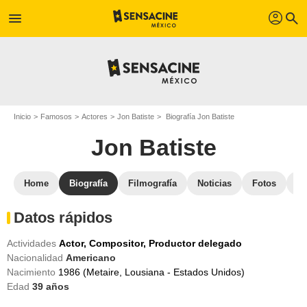
profil
menu
search
Inicio
Famosos
Actores
Jon Batiste
Biografía Jon Batiste
Jon Batiste
Home
Biografía
Filmografía
Noticias
Fotos
St
Datos rápidos
Actividades
Actor,
Compositor,
Productor delegado
Nacionalidad
Americano
Nacimiento
1986 (Metaire, Lousiana - Estados Unidos)
Edad
39
años