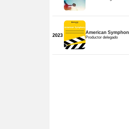
American Symphon
2023
Productor delegado