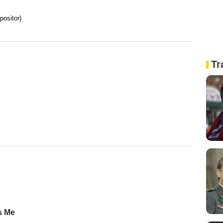
positor)
Tr
ss Me