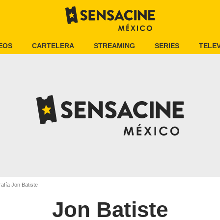
EOS
CARTELERA
STREAMING
SERIES
TELEV
afía Jon Batiste
Jon Batiste