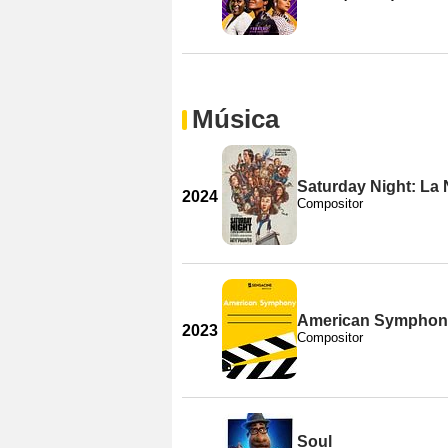
Música
Saturday Night: L
2024
Compositor
American Symphon
2023
Compositor
Soul