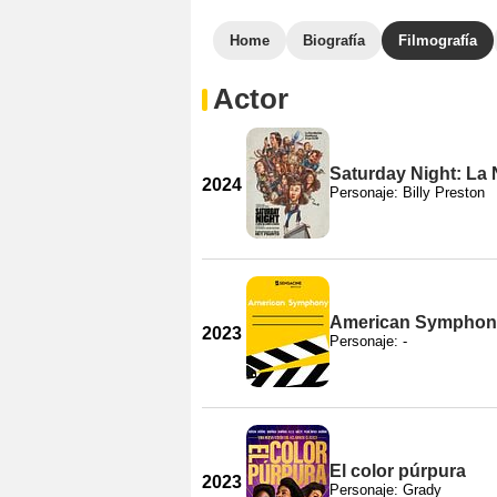
Home
Biografía
Filmografía
Actor
Saturday Night: L
2024
Personaje: Billy Preston
American Symphon
2023
Personaje: -
El color púrpura
2023
Personaje: Grady