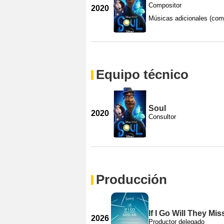
Compositor
2020
Músicas adicionales (com
Equipo técnico
Soul
2020
Consultor
Producción
If I Go Will They Mi
2026
Productor delegado