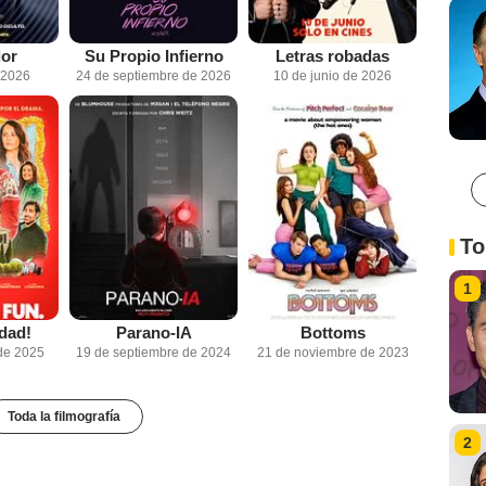
dor
Su Propio Infierno
Letras robadas
 2026
24 de septiembre de 2026
10 de junio de 2026
To
1
dad!
Parano-IA
Bottoms
de 2025
19 de septiembre de 2024
21 de noviembre de 2023
Toda la filmografía
2