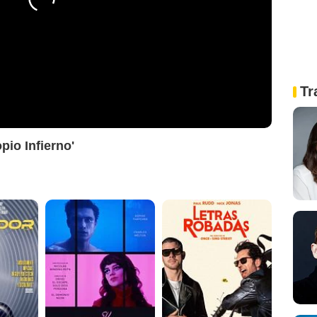
Tr
opio Infierno'