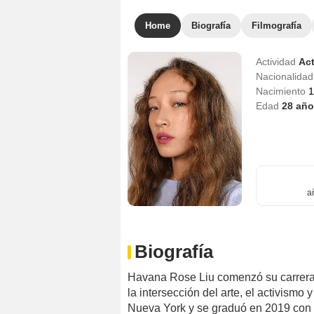
Home
Biografía
Filmografía
Actividad
Act
Nacionalida
Nacimiento
1
Edad
28
año
a
Biografía
Havana Rose Liu comenzó su carrera a
la intersección del arte, el activismo 
Nueva York y se graduó en 2019 con u