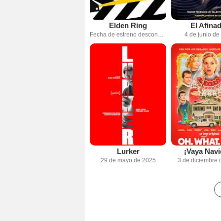
Elden Ring
El Afina
Fecha de estreno desconocida
4 de junio de
Lurker
¡Vaya Navi
29 de mayo de 2025
3 de diciembre 