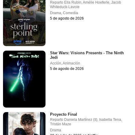
Reparto
Ella Rubin
,
Amélie Hoeferle
,
Jacob
Whiteduck-Lavoie
Drama
,
Comedia
5 de agosto de 2026
Star Wars: Visions Presents - The Ninth
Jedi
Acción
,
Animación
5 de agosto de 2026
Proyecto Final
Reparto
Daniela Martínez (II)
,
Isabella Tena
,
Tristán Maze
Drama