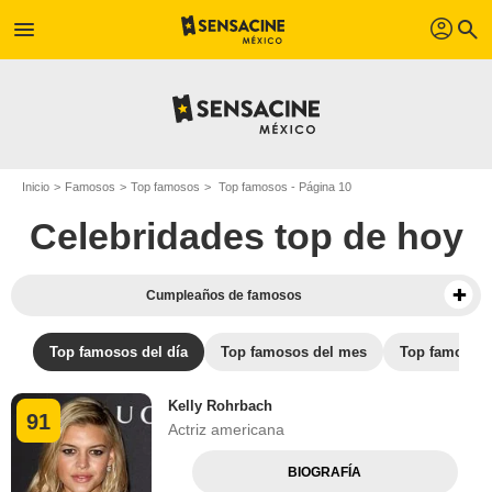
profil
menu
search
Inicio
Famosos
Top famosos
Top famosos - Página 10
Celebridades top de hoy
Cumpleaños de famosos
Top famosos del día
Top famosos del mes
Top famosos 
Kelly Rohrbach
91
Actriz americana
BIOGRAFÍA