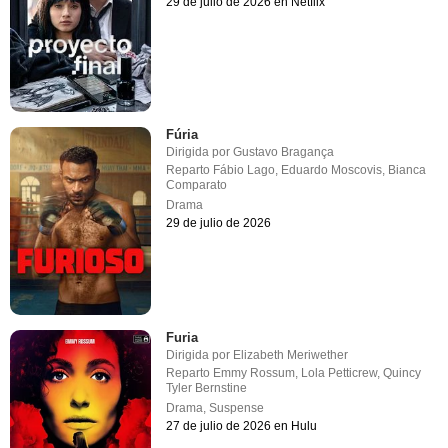
29 de julio de 2026 en Netflix
Fúria
Dirigida por
Gustavo Bragança
Reparto
Fábio Lago
,
Eduardo Moscovis
,
Bianca
Comparato
Drama
29 de julio de 2026
Furia
Dirigida por
Elizabeth Meriwether
Reparto
Emmy Rossum
,
Lola Petticrew
,
Quincy
Tyler Bernstine
Drama
,
Suspense
27 de julio de 2026 en Hulu