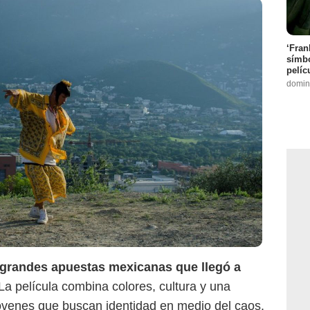
‘Fran
símbo
pelíc
domin
Netflix
 grandes apuestas mexicanas que llegó a
La película combina colores, cultura y una
jóvenes que buscan identidad en medio del caos.