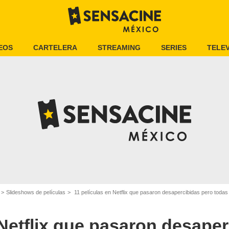
EOS
CARTELERA
STREAMING
SERIES
TELEV
Slideshows de películas
11 películas en Netflix que pasaron desapercibidas pero todas
 Netflix que pasaron desape