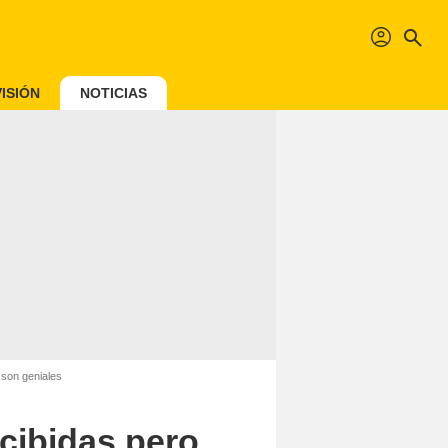
profil
search
ISIÓN
NOTICIAS
 son geniales
rcibidas pero