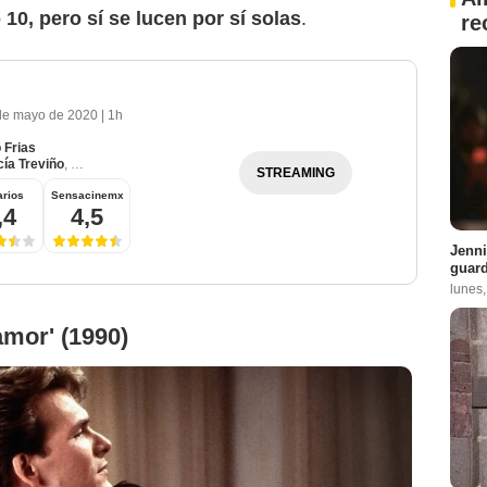
 10, pero sí se lucen por sí solas
.
re
de mayo de 2020
|
1h
 Frias
cía Treviño
,
Rocío Monserrat Ríos Hernández
,
Leonardo Ernesto Garza Ávila
STREAMING
rios
Sensacinemx
,4
4,5
Jenni
guard
lunes,
amor' (1990)