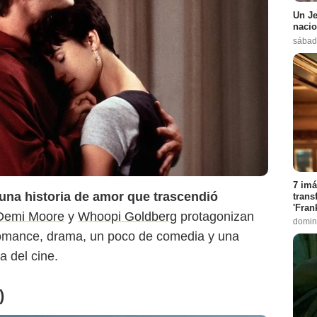
Un Je
nacio
sábado
Netflix
7 imá
una historia de amor que trascendió
trans
'Fran
Demi Moore
y
Whoopi Goldberg
protagonizan
domin
romance, drama, un poco de comedia y una
a del cine.
)