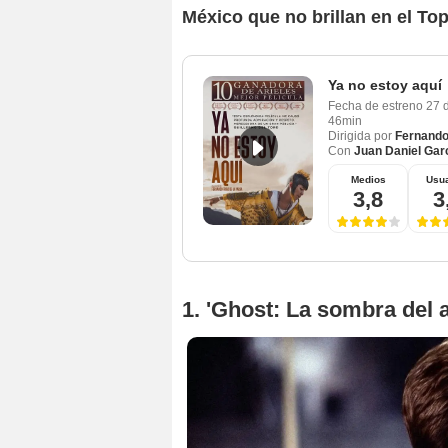
México que no brillan en el Top
Ya no estoy aquí
Fecha de estreno
27 
46min
Dirigida por
Fernando
Con
Juan Daniel Gar
Medios
Usua
3,8
3
1. 'Ghost: La sombra del 