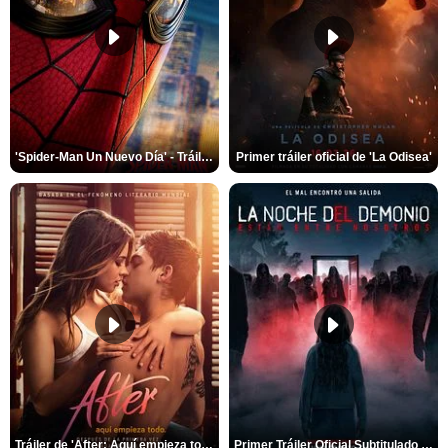
'Spider-Man Un Nuevo Día' - Tráiler oficial subtitulado
Primer tráiler oficial de 'La Odisea'
Tráiler de 'After: Aquí empieza todo'
Primer Tráiler Oficial Subtitulado de 'La Noche Del Demonio: Están Entre Nosotros'