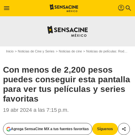
profil
menu
search
Inicio
Noticias de Cine y Series
Noticias de cine
Noticias de películas: Rodajes
Con menos de 2,200 pesos
puedes conseguir esta pantalla
para ver tus películas y series
favoritas
19 abr 2024 a las 7:15 p.m.
Agrega SensaCine MX a tus fuentes favoritas
Síguenos
Compa