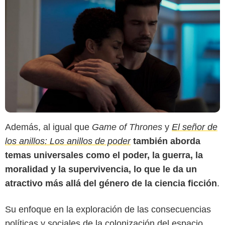
Además, al igual que
Game of Thrones
y
El señor de
los anillos: Los anillos de poder
también aborda
temas universales como el poder, la guerra, la
IMDb
moralidad y la supervivencia, lo que le da un
atractivo más allá del género de la ciencia ficción
.
Su enfoque en la exploración de las consecuencias
políticas y sociales de la colonización del espacio