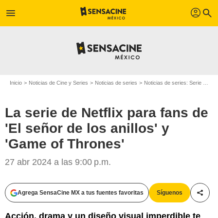
profil
menu
search
Inicio
Noticias de Cine y Series
Noticias de series
Noticias de series: Serie de televisión
La serie de Netflix para fans de
'El señor de los anillos' y
'Game of Thrones'
27 abr 2024 a las 9:00 p.m.
Agrega SensaCine MX a tus fuentes favoritas
Síguenos
Compa
Acción, drama y un diseño visual imperdible te