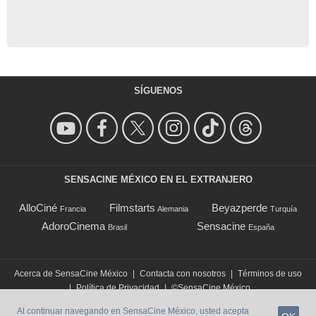
SÍGUENOS
SENSACINE MÉXICO EN EL EXTRANJERO
AlloCiné
Filmstarts
Beyazperde
Francia
Alemania
Turquía
AdoroCinema
Sensacine
Brasil
España
Acerca de SensaCine México
|
Contacta con nosotros
|
Términos de uso
|
Política de Privacidad
|
©SensaCine México
Al continuar navegando en SensaCine México, usted acepta