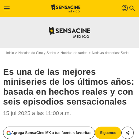
profil
menu
search
Inicio
Noticias de Cine y Series
Noticias de series
Noticias de series: Serie de televisión
Es una de las mejores
miniseries de los últimos años:
basada en hechos reales y con
seis episodios sensacionales
15 jul 2025 a las 11:00 a.m.
Agrega SensaCine MX a tus fuentes favoritas
Síguenos
Compa