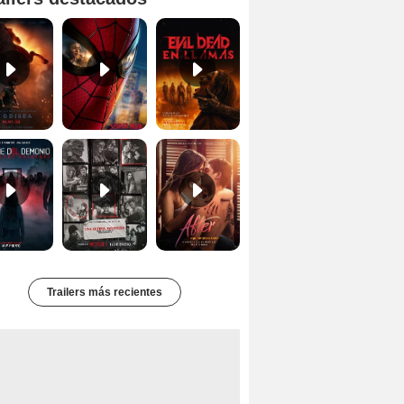
Primer tráiler oficial de 'La Odisea'
'Spider-Man Un Nuevo Día' - Tráiler oficial subtitulado
Tráiler oficial de 'Evil Dead: En Llamas'
Primer Tráiler Oficial Subtitulado de 'La Noche Del Demonio: Están Entre Nosotros'
Primer Tráiler Oficial Subtitulado de 'Una última aventura: Detrás de cámaras de Stranger Things 5'
Tráiler de 'After: Aquí empieza todo'
Trailers más recientes