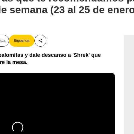
 de semana (23 al 25 de ener
itas
Síguenos
Compartir esta noticia
 palomitas y dale descanso a 'Shrek' que
re la mesa.