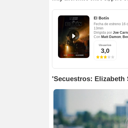
El Botín
Fecha de estreno
16 
13min
Dirigida por
Joe Car
Con
Matt Damon
,
Ben
Usuarios
3,0
'Secuestros: Elizabeth 