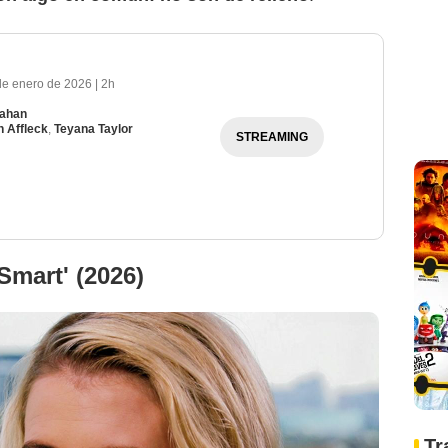
de enero de 2026
|
2h
nahan
 Affleck
,
Teyana Taylor
STREAMING
Smart' (2026)
Tr