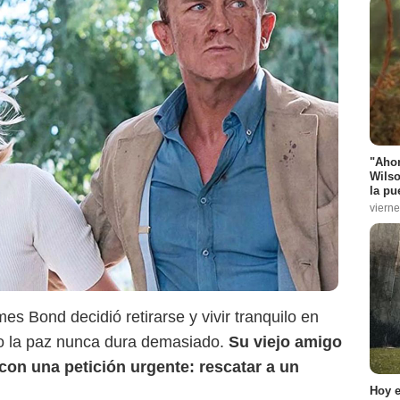
"Ahor
Wilso
la pu
vierne
s Bond decidió retirarse y vivir tranquilo en
ro la paz nunca dura demasiado.
Su viejo amigo
e con una petición urgente: rescatar a un
Hoy e