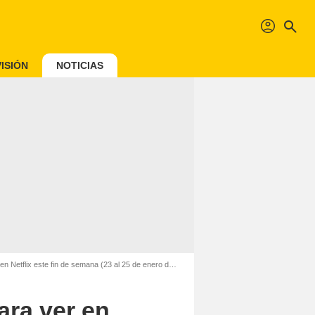
profil
search
ISIÓN
NOTICIAS
tflix este fin de semana (23 al 25 de enero de 2026)
ara ver en