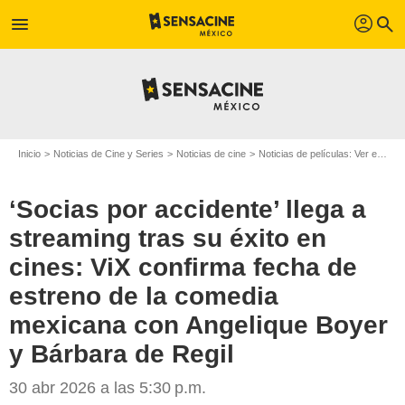
profil
menu
search
Inicio
Noticias de Cine y Series
Noticias de cine
Noticias de películas: Ver en la web
‘Socias por accidente’ llega a
streaming tras su éxito en
cines: ViX confirma fecha de
estreno de la comedia
mexicana con Angelique Boyer
y Bárbara de Regil
30 abr 2026 a las 5:30 p.m.