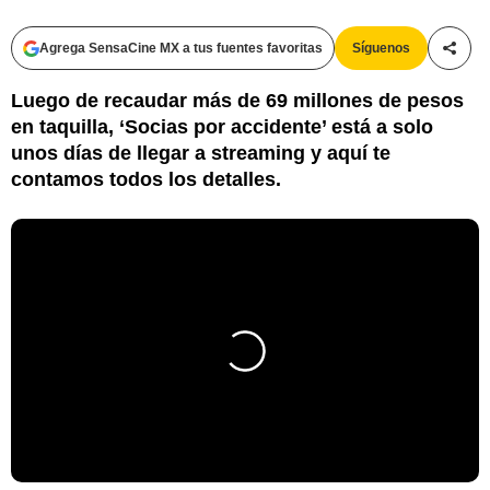
Agrega SensaCine MX a tus fuentes favoritas
Síguenos
Compa
Luego de recaudar más de 69 millones de pesos
en taquilla, ‘Socias por accidente’ está a solo
unos días de llegar a streaming y aquí te
contamos todos los detalles.