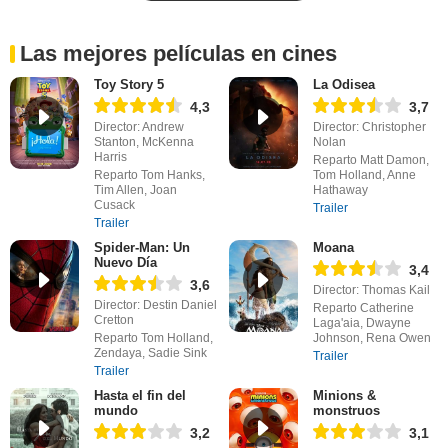
Las mejores películas en cines
Toy Story 5
La Odisea
4,3
3,7
Director: Andrew
Director: Christopher
Stanton, McKenna
Nolan
Harris
Reparto Matt Damon,
Reparto Tom Hanks,
Tom Holland, Anne
Tim Allen, Joan
Hathaway
Cusack
Trailer
Trailer
Spider-Man: Un
Moana
Nuevo Día
3,4
3,6
Director: Thomas Kail
Director: Destin Daniel
Reparto Catherine
Cretton
Laga'aia, Dwayne
Reparto Tom Holland,
Johnson, Rena Owen
Zendaya, Sadie Sink
Trailer
Trailer
Hasta el fin del
Minions &
mundo
monstruos
3,2
3,1