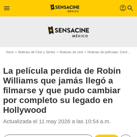
profil
menu
search
Inicio
Noticias de Cine y Series
Noticias de cine
Noticias de películas: Gente
La
La película perdida de Robin
Williams que jamás llegó a
filmarse y que pudo cambiar
por completo su legado en
Hollywood
Actualizada el 11 may 2026 a las 10:54 a.m.