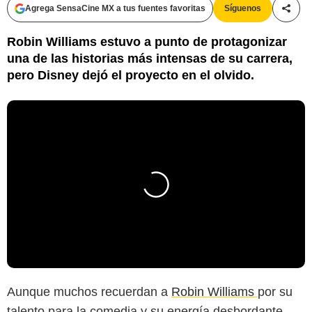
Agrega SensaCine MX a tus fuentes favoritas
Síguenos
Compa
Robin Williams estuvo a punto de protagonizar
una de las historias más intensas de su carrera,
pero Disney dejó el proyecto en el olvido.
Aunque muchos recuerdan a
Robin Williams
por su
talento para la comedia y su energía desbordante,