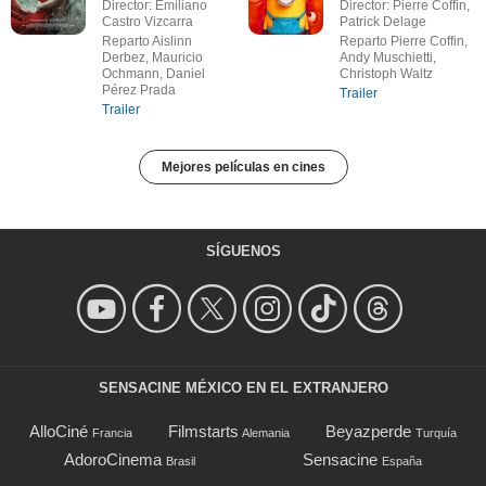
Director: Emiliano
Director: Pierre Coffin,
Castro Vizcarra
Patrick Delage
Reparto Aislinn
Reparto Pierre Coffin,
Derbez, Mauricio
Andy Muschietti,
Ochmann, Daniel
Christoph Waltz
Pérez Prada
Trailer
Trailer
Mejores películas en cines
SÍGUENOS
SENSACINE MÉXICO EN EL EXTRANJERO
AlloCiné
Filmstarts
Beyazperde
Francia
Alemania
Turquía
AdoroCinema
Sensacine
Brasil
España