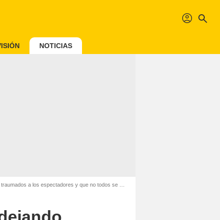
profil
search
ISIÓN
NOTICIAS
os a los espectadores y que no todos se atreven a terminar
 dejando