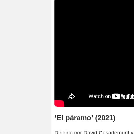
‘El páramo’ (2021)
Dirigida por David Casademunt y