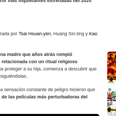
rror más inquietantes estrenadas del 2020
izada por
Tsai Hsuan-yen
, Huang Sin-ting y
Kao
 una madre que años atrás rompió
relacionada con un ritual religioso
ta proteger a su hija, comienza a descubrir que
rsiguiéndolas.
 la sensación constante de peligro hicieron que
 de las películas más perturbadoras del