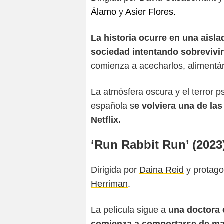
Álamo
y
Asier Flores.
La historia ocurre en una aisla
sociedad intentando sobrevivi
comienza a acecharlos, alimentán
La atmósfera oscura y el terror p
española s
e volviera una de la
Netflix.
‘Run Rabbit Run’ (2023
Dirigida por
Daina Reid
y protag
Herriman
.
La película sigue a
una doctora 