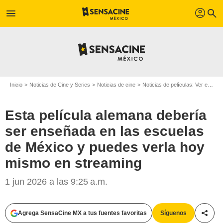
profil
menu
search
Inicio
Noticias de Cine y Series
Noticias de cine
Noticias de películas: Ver en la web
Esta película alemana debería
ser enseñada en las escuelas
de México y puedes verla hoy
mismo en streaming
1 jun 2026 a las 9:25 a.m.
Agrega SensaCine MX a tus fuentes favoritas
Síguenos
Compa