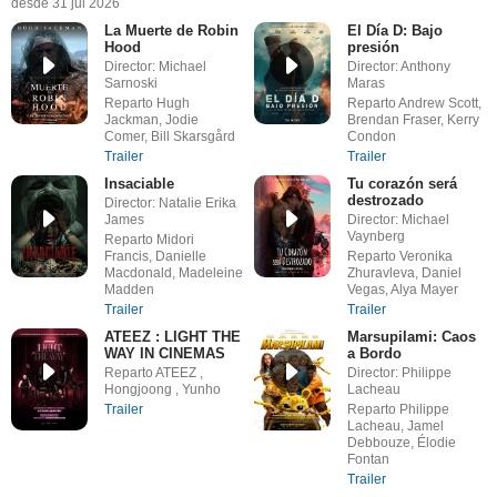
desde 31 jul 2026
La Muerte de Robin
El Día D: Bajo
Hood
presión
Director: Michael
Director: Anthony
Sarnoski
Maras
Reparto Hugh
Reparto Andrew Scott,
Jackman, Jodie
Brendan Fraser, Kerry
Comer, Bill Skarsgård
Condon
Trailer
Trailer
Insaciable
Tu corazón será
destrozado
Director: Natalie Erika
James
Director: Michael
Vaynberg
Reparto Midori
Francis, Danielle
Reparto Veronika
Macdonald, Madeleine
Zhuravleva, Daniel
Madden
Vegas, Alya Mayer
Trailer
Trailer
ATEEZ : LIGHT THE
Marsupilami: Caos
WAY IN CINEMAS
a Bordo
Reparto ATEEZ ,
Director: Philippe
Hongjoong , Yunho
Lacheau
Trailer
Reparto Philippe
Lacheau, Jamel
Debbouze, Élodie
Fontan
Trailer