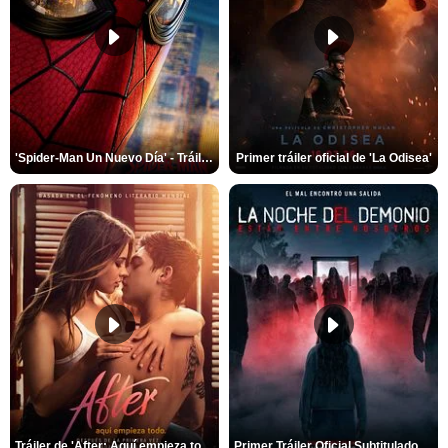
'Spider-Man Un Nuevo Día' - Tráiler oficial subtitulado
Primer tráiler oficial de 'La Odisea'
Tráiler de 'After: Aquí empieza todo'
Primer Tráiler Oficial Subtitulado de 'La Noche Del Demonio: Están Entre Nosotros'