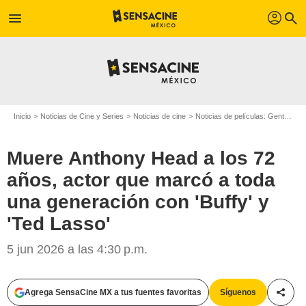
profil
menu
search
Inicio
Noticias de Cine y Series
Noticias de cine
Noticias de películas: Gente
Mu
Muere Anthony Head a los 72
años, actor que marcó a toda
una generación con 'Buffy' y
'Ted Lasso'
5 jun 2026 a las 4:30 p.m.
Agrega SensaCine MX a tus fuentes favoritas
Síguenos
Compa