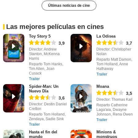
Últimas noticias de cine
Las mejores películas en cines
Toy Story 5
La Odisea
3,9
3,7
Director: Andrew
Director: Christopher
Stanton, McKenna
Nolan
Harris
Reparto Matt Damon,
Reparto Tom Hanks,
Tom Holland, Anne
Tim Allen, Joan
Hathaway
Cusack
Trailer
Trailer
Spider-Man: Un
Moana
Nuevo Día
3,5
3,6
Director: Thomas Kail
Director: Destin Daniel
Reparto Catherine
Cretton
Laga'aia, Dwayne
Reparto Tom Holland,
Johnson, Rena Owen
Zendaya, Sadie Sink
Trailer
Trailer
Hasta el fin del
Minions &
mundo
monstruos