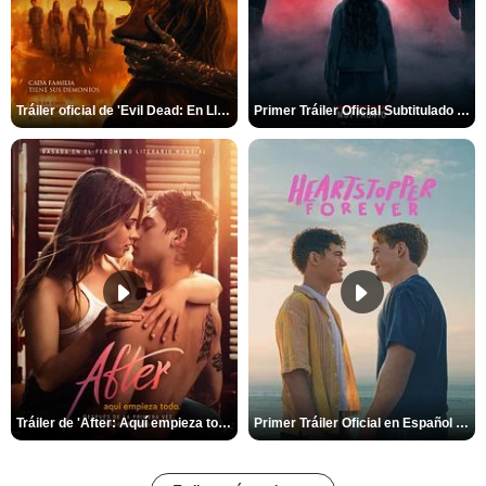
Tráiler oficial de 'Evil Dead: En Llamas'
Primer Tráiler Oficial Subtitulado de 'La Noche Del Demonio: Están Entre Nosotros'
Tráiler de 'After: Aquí empieza todo'
Primer Tráiler Oficial en Español de 'Heartstopper Forever'