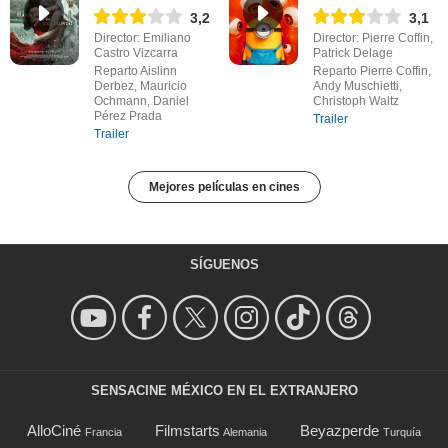
3,2
3,1
Director: Emiliano
Director: Pierre Coffin,
Castro Vizcarra
Patrick Delage
Reparto Aislinn
Reparto Pierre Coffin,
Derbez, Mauricio
Andy Muschietti,
Ochmann, Daniel
Christoph Waltz
Pérez Prada
Trailer
Trailer
Mejores películas en cines
SÍGUENOS
SENSACINE MÉXICO EN EL EXTRANJERO
AlloCiné
Filmstarts
Beyazperde
Francia
Alemania
Turquía