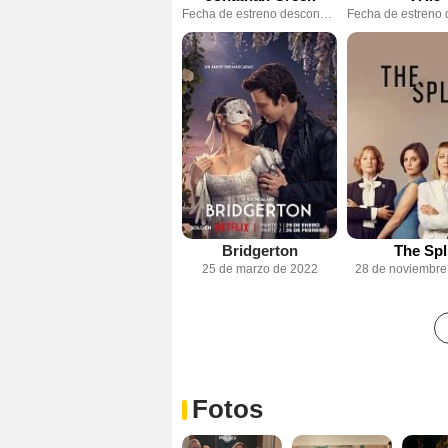
Fecha de estreno desconocida
Bridgerton
The Spl
25 de marzo de 2022
28 de noviembre
Fotos