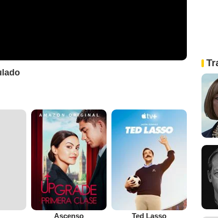
Tr
tulado
Ascenso
Ted Lasso