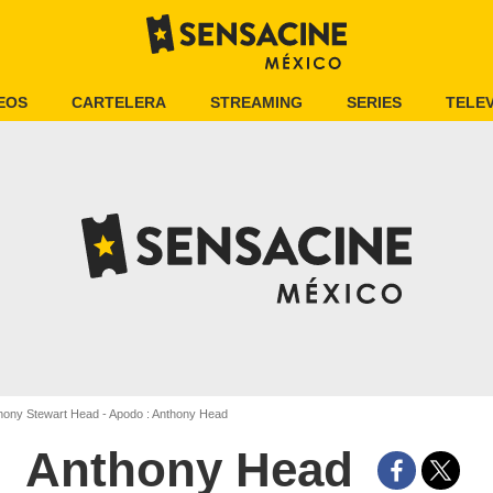
EOS
CARTELERA
STREAMING
SERIES
TELEV
hony Stewart Head - Apodo : Anthony Head
Anthony Head