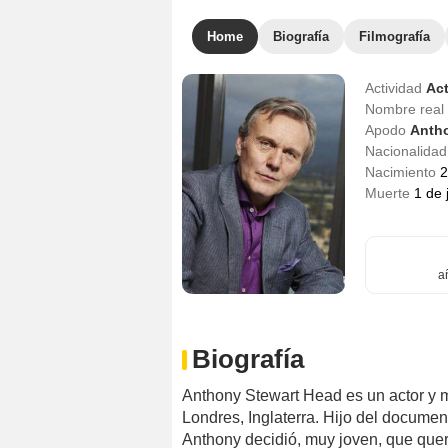
Home
Biografía
Filmografía
Actividad
Act
Nombre real
Apodo
Antho
Nacionalida
Nacimiento
2
Muerte
1 de 
a
Biografía
Anthony Stewart Head es un actor y m
Londres, Inglaterra. Hijo del document
Anthony decidió, muy joven, que querí