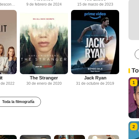
Fecha de estreno desconocida
9 de febrero de 2024
15 de marzo de 2023
To
it
The Stranger
Jack Ryan
1
 de 2022
30 de enero de 2020
31 de octubre de 2019
Toda la filmografía
2